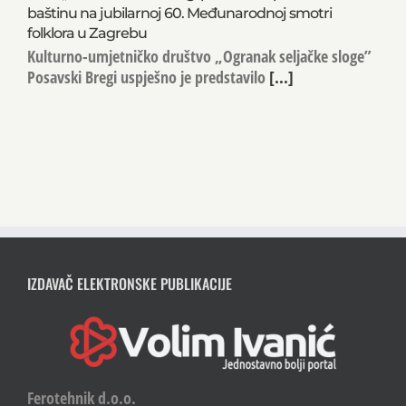
baštinu na jubilarnoj 60. Međunarodnoj smotri
folklora u Zagrebu
Kulturno-umjetničko društvo „Ogranak seljačke sloge”
Posavski Bregi uspješno je predstavilo
[...]
IZDAVAČ ELEKTRONSKE PUBLIKACIJE
Ferotehnik d.o.o.