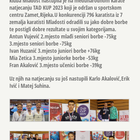
kluba Mladost nastupila je na međunarodnom karate
natjecanju TAD KUP 2023 koji je održan u sportskom
centru Zamet,Rijeka.U konkurenciji 796 karatista iz 7
zemalja karatisti Mladosti odradili su jako dobre borbe
te postigli dobre rezultate u svojim kategorijama.
Antun Vujević 2.mjesto mlađi seniori borbe -75kg
3.mjesto seniori borbe -75kg
Ivan Huzanić 3.mjesto juniori borbe +76kg
Mia Zetica 3.mjesto juniorke borbe -53kg
Fran Akalović 3.mjesto učenici borbe -39kg
Uz njih na natjecanju su još nastupili Karlo Akalović,Erik
Ivić i Matej Suhina.