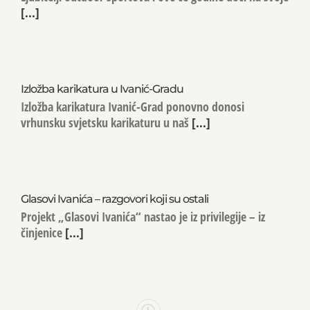
Ljubitelji outdoor sportova i ove će godine doći na svoje
[...]
Izložba karikatura u Ivanić-Gradu
Izložba karikatura Ivanić-Grad ponovno donosi
vrhunsku svjetsku karikaturu u naš
[...]
Glasovi Ivanića – razgovori koji su ostali
Projekt „Glasovi Ivanića“ nastao je iz privilegije – iz
činjenice
[...]