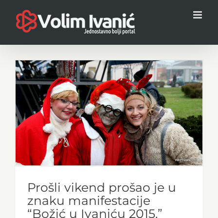
Skip
to
content
Prošli vikend prošao je u
znaku manifestacije
“Božić u Ivaniću 2015.”