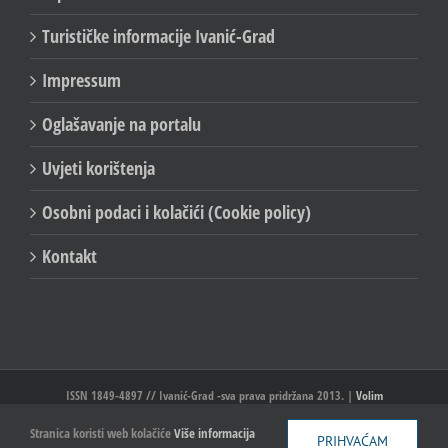
Turističke informacije Ivanić-Grad
Impressum
Oglašavanje na portalu
Uvjeti korištenja
Osobni podaci i kolačići (Cookie policy)
Kontakt
ISSN 1849-4897 // Ivanić-Grad -sva prava pridržana 2013. |
Volim
Ivanić//Ivanić-Grad
Stranica koristi web kolačiće
Više informacija
PRIHVAĆAM
Facebook
X
YouTube
Email