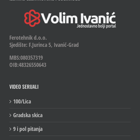
Ferotehnik d.o.o.
Sjedište: F.Jurinca 5, Ivanić-Grad
MBS:080357319
OIB:48326550643
VIDEO SERIJALI
100/Lica
Gradska skica
9 i pol pitanja