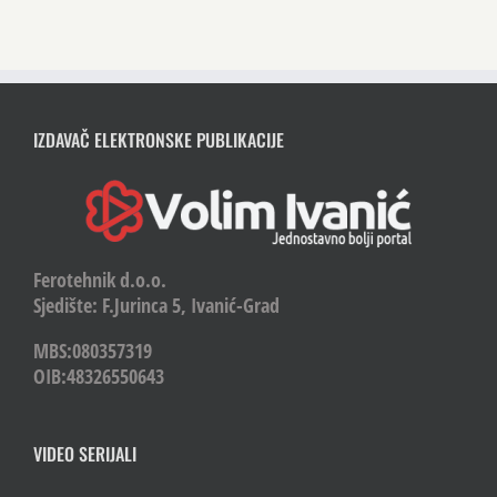
IZDAVAČ ELEKTRONSKE PUBLIKACIJE
Ferotehnik d.o.o.
Sjedište: F.Jurinca 5, Ivanić-Grad
MBS:080357319
OIB:48326550643
VIDEO SERIJALI