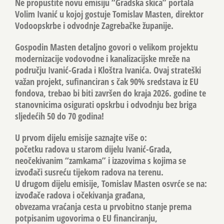
Ne propustite novu emisiju “Gradska skica” portala
Volim Ivanić u kojoj gostuje Tomislav Masten, direktor
Vodoopskrbe i odvodnje Zagrebačke županije.
Gospodin Masten detaljno govori o velikom projektu
modernizacije vodovodne i kanalizacijske mreže na
području Ivanić-Grada i Kloštra Ivanića. Ovaj strateški
važan projekt, sufinanciran s čak 90% sredstava iz EU
fondova, trebao bi biti završen do kraja 2026. godine te
stanovnicima osigurati opskrbu i odvodnju bez briga
sljedećih 50 do 70 godina!
U prvom dijelu emisije saznajte više o:
početku radova u starom dijelu Ivanić-Grada,
neočekivanim “zamkama” i izazovima s kojima se
izvođači susreću tijekom radova na terenu.
U drugom dijelu emisije, Tomislav Masten osvrće se na:
izvođače radova i očekivanja građana,
obvezama vraćanja cesta u prvobitno stanje prema
potpisanim ugovorima o EU financiranju,