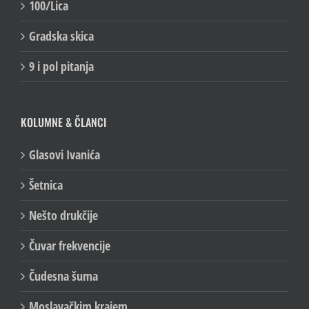
100/Lica
Gradska skica
9 i pol pitanja
KOLUMNE & ČLANCI
Glasovi Ivanića
Šetnica
Nešto drukčije
Čuvar frekvencije
Čudesna šuma
Moslavačkim krajem