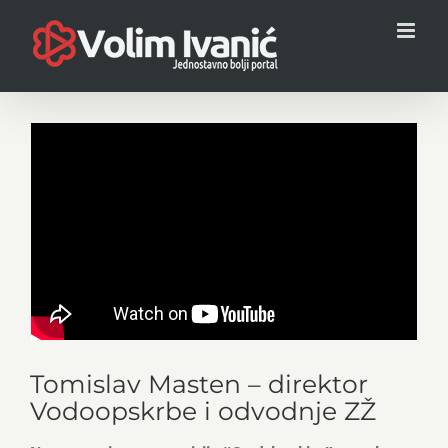
Skip
to
content
View
Larger
Image
Tomislav Masten – direktor
Vodoopskrbe i odvodnje ZŽ