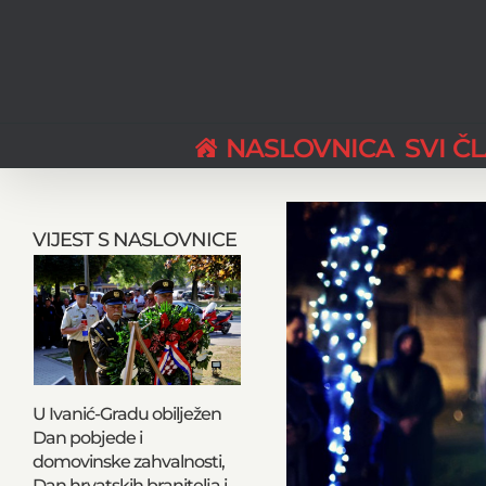
Skip
to
content
NASLOVNICA
SVI Č
View
Larger
VIJEST S NASLOVNICE
Image
U Ivanić-Gradu obilježen
Dan pobjede i
domovinske zahvalnosti,
Dan hrvatskih branitelja i