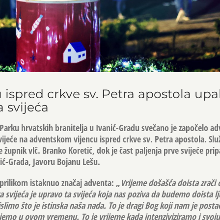
 ispred crkve sv. Petra apostola upal
 svijeća
Parku hrvatskih branitelja u Ivanić-Gradu svečano je započelo a
ijeće na adventskom vijencu ispred crkve sv. Petra apostola. Služb
 župnik vlč. Branko Koretić, dok je čast paljenja prve svijeće prip
ić-Grada, Javoru Bojanu Lešu.
 prilikom istaknuo značaj adventa: „
Vrijeme došašća doista zrač
svijeća je upravo ta svijeća koja nas poziva da budemo doista lju
limo što je istinska naša nada. To je dragi Bog koji nam je posta
ujemo u ovom vremenu. To je vrijeme kada intenziviziramo i svoju