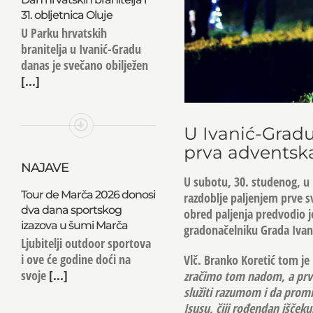
31. obljetnica Oluje
U Parku hrvatskih
branitelja u Ivanić-Gradu
danas je svečano obilježen
[...]
U Ivanić-Gradu
prva adventska
NAJAVE
U subotu, 30. studenog, u 
Tour de Marča 2026 donosi
razdoblje paljenjem prve sv
dva dana sportskog
obred paljenja predvodio je
izazova u šumi Marča
gradonačelniku Grada Ivan
Ljubitelji outdoor sportova
i ove će godine doći na
Vlč. Branko Koretić tom je
svoje
[...]
zračimo tom nadom, a prva 
služiti razumom i da promis
Isusu, čiji rođendan išček