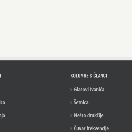
I
KOLUMNE & ČLANCI
Glasovi Ivanića
ica
Šetnica
nja
Nešto drukčije
Čuvar frekvencije