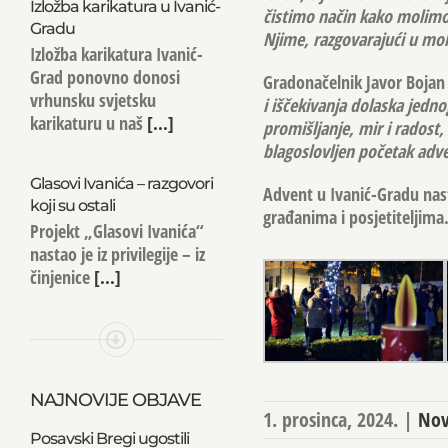
Izložba karikatura u Ivanić-
čistimo način kako molimo.
Gradu
Njime, razgovarajući u moli
Izložba karikatura Ivanić-
Grad ponovno donosi
Gradonačelnik Javor Bojan 
vrhunsku svjetsku
i iščekivanja dolaska jedno
karikaturu u naš
[...]
promišljanje, mir i radost, 
blagoslovljen početak adven
Glasovi Ivanića – razgovori
Advent u Ivanić-Gradu nast
koji su ostali
građanima i posjetiteljima
Projekt „Glasovi Ivanića“
nastao je iz privilegije – iz
činjenice
[...]
NAJNOVIJE OBJAVE
1. prosinca, 2024.
|
Nov
Posavski Bregi ugostili