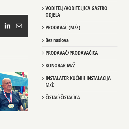
VODITELJ/VODITELJICA GASTRO
ODJELA
book
X
LinkedIn
Email
PRODAVAČ (M/Ž)
Bez naslova
PRODAVAČ/PRODAVAČICA
KONOBAR M/Ž
INSTALATER KUĆNIH INSTALACIJA
M/Ž
ČISTAČ/ČISTAČICA