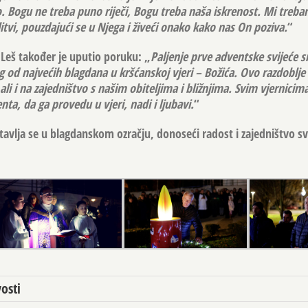
 Bogu ne treba puno riječi, Bogu treba naša iskrenost. Mi trebam
tvi, pouzdajući se u Njega i živeći onako kako nas On poziva.
“
Leš također je uputio poruku: „
Paljenje prve adventske svijeće s
g od najvećih blagdana u kršćanskoj vjeri – Božića. Ovo razdoblje
ali i na zajedništvo s našim obiteljima i bližnjima. Svim vjernicim
ta, da ga provedu u vjeri, nadi i ljubavi.
“
avlja se u blagdanskom ozračju, donoseći radost i zajedništvo s
.
osti