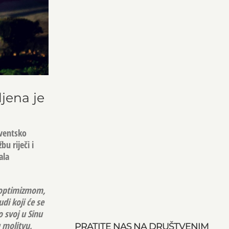
jena je
dventsko
u riječi i
ala
i optimizmom,
di koji će se
o svoj u Sinu
 molitvu,
PRATITE NAS NA DRUŠTVENIM