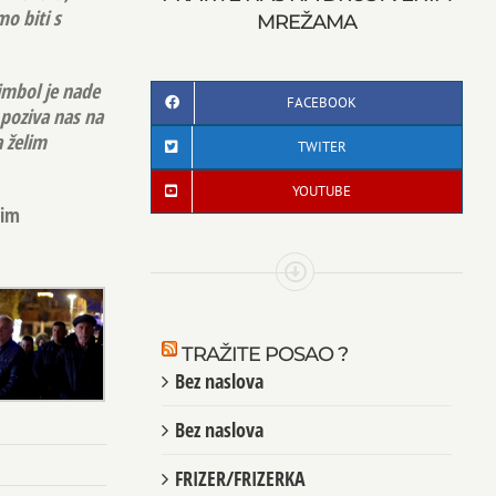
o biti s
MREŽAMA
imbol je nade
FACEBOOK
 poziva nas na
a želim
TWITER
YOUTUBE
vim
TRAŽITE POSAO ?
Bez naslova
Bez naslova
FRIZER/FRIZERKA