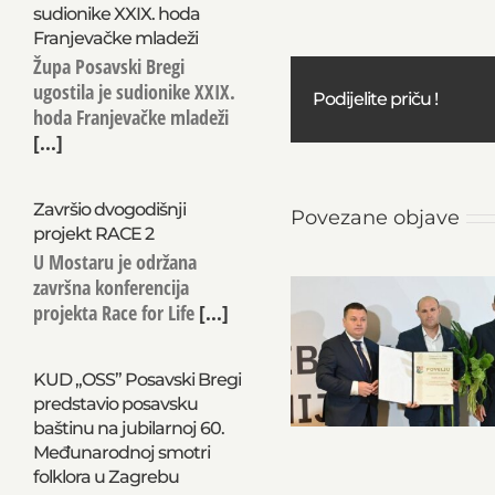
sudionike XXIX. hoda
Franjevačke mladeži
Župa Posavski Bregi
ugostila je sudionike XXIX.
Podijelite priču !
hoda Franjevačke mladeži
[...]
Završio dvogodišnji
Povezane objave
projekt RACE 2
U Mostaru je održana
završna konferencija
projekta Race for Life
[...]
KUD „OSS” Posavski Bregi
predstavio posavsku
baštinu na jubilarnoj 60.
Međunarodnoj smotri
folklora u Zagrebu