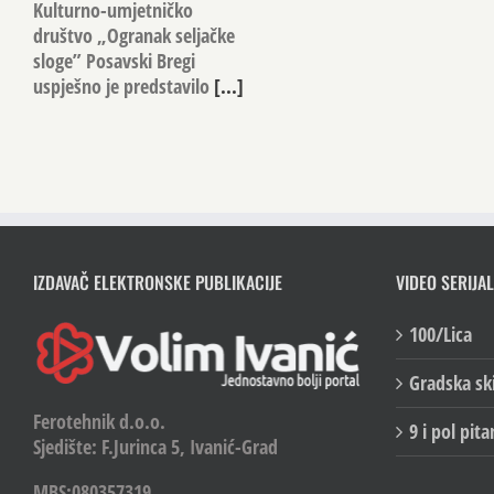
Kulturno-umjetničko
društvo „Ogranak seljačke
sloge” Posavski Bregi
uspješno je predstavilo
[...]
IZDAVAČ ELEKTRONSKE PUBLIKACIJE
VIDEO SERIJAL
100/Lica
Gradska sk
Ferotehnik d.o.o.
9 i pol pita
Sjedište: F.Jurinca 5, Ivanić-Grad
MBS:080357319