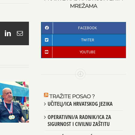
MREŽAMA
FACEBOOK
book
X
LinkedIn
Email
TWITER
YOUTUBE
TRAŽITE POSAO ?
UČITELJ/ICA HRVATSKOG JEZIKA
OPERATIVNI/A RADNIK/ICA ZA
SIGURNOST I CIVILNU ZAŠTITU