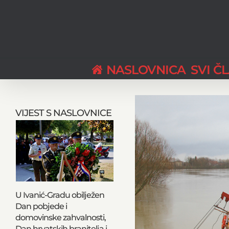
Skip
to
content
NASLOVNICA
SVI Č
View
Larger
VIJEST S NASLOVNICE
Image
U Ivanić-Gradu obilježen
Dan pobjede i
domovinske zahvalnosti,
Dan hrvatskih branitelja i