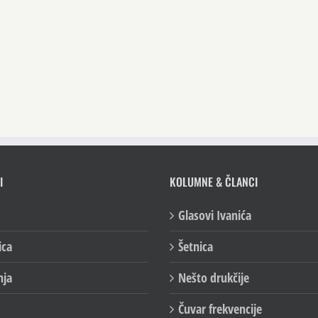
I
KOLUMNE & ČLANCI
Glasovi Ivanića
ica
Šetnica
nja
Nešto drukčije
Čuvar frekvencije