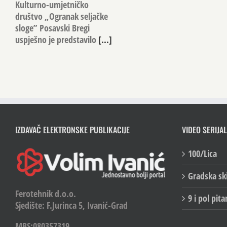
Kulturno-umjetničko
društvo „Ogranak seljačke
sloge” Posavski Bregi
uspješno je predstavilo
[...]
IZDAVAČ ELEKTRONSKE PUBLIKACIJE
VIDEO SERIJAL
100/Lica
Gradska sk
Ferotehnik d.o.o.
9 i pol pita
Sjedište: F.Jurinca 5, Ivanić-Grad
MBS:080357319