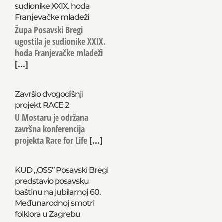
sudionike XXIX. hoda
Franjevačke mladeži
Župa Posavski Bregi
ugostila je sudionike XXIX.
hoda Franjevačke mladeži
[...]
Završio dvogodišnji
projekt RACE 2
U Mostaru je održana
završna konferencija
projekta Race for Life
[...]
KUD „OSS” Posavski Bregi
predstavio posavsku
baštinu na jubilarnoj 60.
Međunarodnoj smotri
folklora u Zagrebu