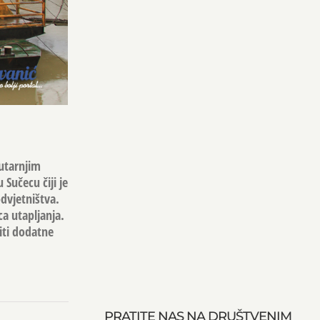
jutarnjim
 Sučecu čiji je
odvjetništva.
ca utapljanja.
iti dodatne
PRATITE NAS NA DRUŠTVENIM