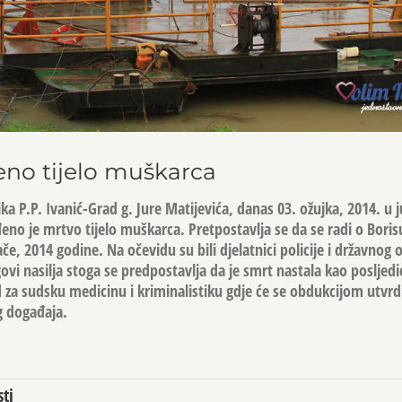
eno tijelo muškarca
a P.P. Ivanić-Grad g. Jure Matijevića, danas 03. ožujka, 2014. u 
đeno je mrtvo tijelo muškarca. Pretpostavlja se da se radi o Borisu
ače, 2014 godine. Na očevidu su bili djelatnici policije i državnog 
govi nasilja stoga se predpostavlja da je smrt nastala kao posljedi
d za sudsku medicinu i kriminalistiku gdje će se obdukcijom utvrd
g događaja.
ti