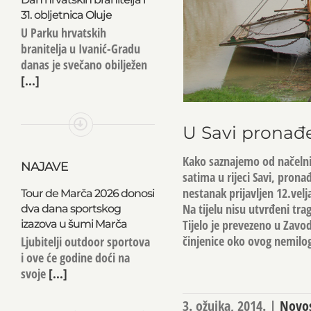
31. obljetnica Oluje
U Parku hrvatskih
branitelja u Ivanić-Gradu
danas je svečano obilježen
[...]
U Savi pronađ
Kako saznajemo od načelnik
NAJAVE
satima u rijeci Savi, prona
nestanak prijavljen 12.velj
Tour de Marča 2026 donosi
Na tijelu nisu utvrđeni tra
dva dana sportskog
Tijelo je prevezeno u Zavo
izazova u šumi Marča
činjenice oko ovog nemilo
Ljubitelji outdoor sportova
i ove će godine doći na
svoje
[...]
3. ožujka, 2014.
|
Novos