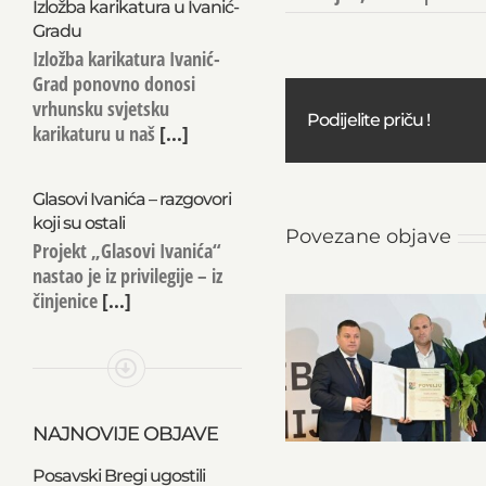
Izložba karikatura u Ivanić-
Gradu
Izložba karikatura Ivanić-
Grad ponovno donosi
vrhunsku svjetsku
Podijelite priču !
karikaturu u naš
[...]
Glasovi Ivanića – razgovori
koji su ostali
Povezane objave
Projekt „Glasovi Ivanića“
nastao je iz privilegije – iz
činjenice
[...]
NAJNOVIJE OBJAVE
Posavski Bregi ugostili