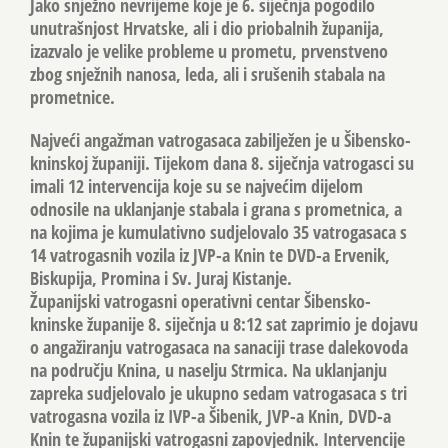
Jako snježno nevrijeme koje je 6. siječnja pogodilo
unutrašnjost Hrvatske, ali i dio priobalnih županija,
izazvalo je velike probleme u prometu, prvenstveno
zbog snježnih nanosa, leda, ali i srušenih stabala na
prometnice.
Najveći angažman vatrogasaca zabilježen je u Šibensko-
kninskoj županiji. Tijekom dana 8. siječnja vatrogasci su
imali 12 intervencija koje su se najvećim dijelom
odnosile na uklanjanje stabala i grana s prometnica, a
na kojima je kumulativno sudjelovalo 35 vatrogasaca s
14 vatrogasnih vozila iz JVP-a Knin te DVD-a Ervenik,
Biskupija, Promina i Sv. Juraj Kistanje.
Županijski vatrogasni operativni centar Šibensko-
kninske županije 8. siječnja u 8:12 sat zaprimio je dojavu
o angažiranju vatrogasaca na sanaciji trase dalekovoda
na području Knina, u naselju Strmica. Na uklanjanju
zapreka sudjelovalo je ukupno sedam vatrogasaca s tri
vatrogasna vozila iz IVP-a Šibenik, JVP-a Knin, DVD-a
Knin te županijski vatrogasni zapovjednik. Intervencije