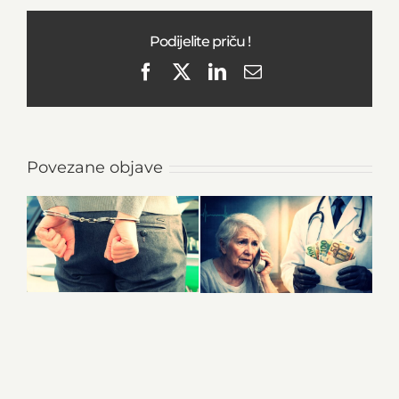
Podijelite priču !
Facebook
X
LinkedIn
Email
Povezane objave