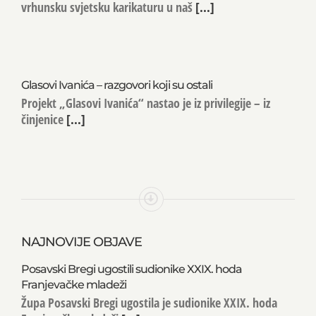
vrhunsku svjetsku karikaturu u naš
[...]
Glasovi Ivanića – razgovori koji su ostali
Projekt „Glasovi Ivanića“ nastao je iz privilegije – iz
činjenice
[...]
NAJNOVIJE OBJAVE
Posavski Bregi ugostili sudionike XXIX. hoda
Franjevačke mladeži
Župa Posavski Bregi ugostila je sudionike XXIX. hoda