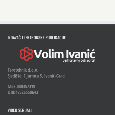
IZDAVAČ ELEKTRONSKE PUBLIKACIJE
Ferotehnik d.o.o.
Sjedište: F.Jurinca 5, Ivanić-Grad
MBS:080357319
OIB:48326550643
VIDEO SERIJALI