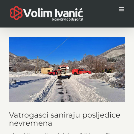
Skip
to
content
View
Larger
Image
Vatrogasci saniraju posljedice
nevremena