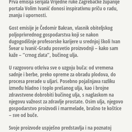
Prva emisija serijala Vrijedne ruke Zagrebačke županije
portala Volim Ivanić donosi inspirativnu priču o radu,
znanju i upornosti.
Gost emisije je Čedomir Bakran, vlasnik obiteljskog
poljoprivrednog gospodarstva koji se nakon
dugogodišnje profesorske karijere u srednjoj školi Ivan
Švear u Ivanić-Gradu posvetio proizvodnji – kako sam
kaže – “crnog zlata”, bučinog ulja.
U razgovoru otkriva sve o uzgoju buča: od vremena
sadnje i berbe, preko opreme za obradu plodova, do
procesa prerade u uljari. Posebno pojašnjava razliku
između hladno i toplo prešanog ulja, kao i brojne
zdravstvene dobrobiti bučinog ulja, s naglaskom na
njegovu važnost za zdravlje prostate. Osim ulja, njegovo
gospodarstvo proizvodi i marmelade, brašno te koštice
– sve od buče.
Svoje proizvode uspješno predstavlja i na poznatoj