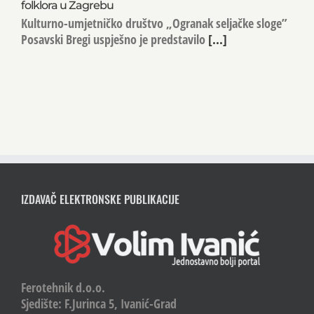
folklora u Zagrebu
Kulturno-umjetničko društvo „Ogranak seljačke sloge”
Posavski Bregi uspješno je predstavilo
[...]
IZDAVAČ ELEKTRONSKE PUBLIKACIJE
Ferotehnik d.o.o.
Sjedište: F.Jurinca 5, Ivanić-Grad