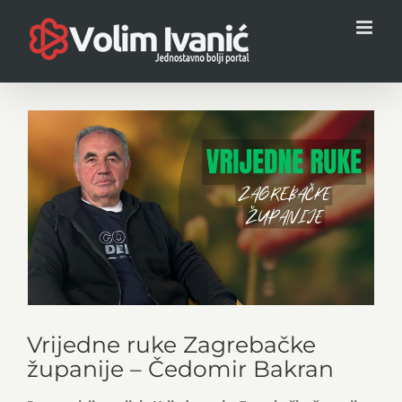
Skip
to
content
View
Larger
Image
Vrijedne ruke Zagrebačke
županije – Čedomir Bakran