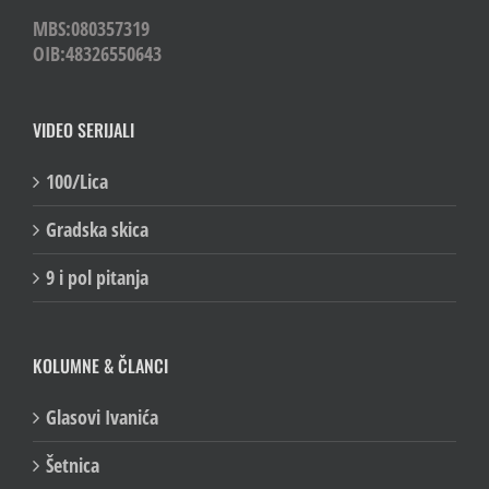
MBS:080357319
OIB:48326550643
VIDEO SERIJALI
100/Lica
Gradska skica
9 i pol pitanja
KOLUMNE & ČLANCI
Glasovi Ivanića
Šetnica