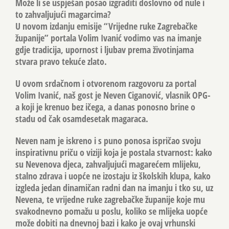
Može li se uspješan posao izgraditi doslovno od nule i
to zahvaljujući magarcima?
U novom izdanju emisije “Vrijedne ruke Zagrebačke
županije” portala Volim Ivanić vodimo vas na imanje
gdje tradicija, upornost i ljubav prema životinjama
stvara pravo tekuće zlato.
U ovom srdačnom i otvorenom razgovoru za portal
Volim Ivanić, naš gost je Neven Ciganović, vlasnik OPG-
a koji je krenuo bez ičega, a danas ponosno brine o
stadu od čak osamdesetak magaraca.
Neven nam je iskreno i s puno ponosa ispričao svoju
inspirativnu priču o viziji koja je postala stvarnost: kako
su Nevenova djeca, zahvaljujući magarećem mlijeku,
stalno zdrava i uopće ne izostaju iz školskih klupa, kako
izgleda jedan dinamičan radni dan na imanju i tko su, uz
Nevena, te vrijedne ruke zagrebačke županije koje mu
svakodnevno pomažu u poslu, koliko se mlijeka uopće
može dobiti na dnevnoj bazi i kako je ovaj vrhunski