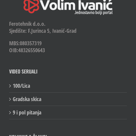
Ferotehnik d.o.o.
Sjedište: F.Jurinca 5, Ivanić-Grad
MBS:080357319
OIB:48326550643
VIDEO SERIJALI
100/Lica
Gradska skica
9 i pol pitanja