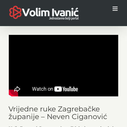
Skip
to
content
View
Larger
Image
Vrijedne ruke Zagrebačke
županije – Neven Ciganović