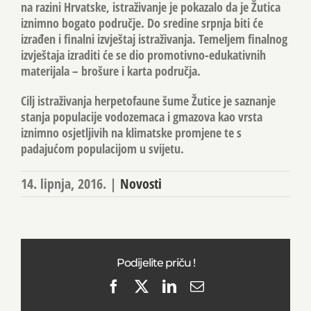
na razini Hrvatske, istraživanje je pokazalo da je Žutica
iznimno bogato područje. Do sredine srpnja biti će
izrađen i finalni izvještaj istraživanja. Temeljem finalnog
izvještaja izraditi će se dio promotivno-edukativnih
materijala – brošure i karta područja.
Cilj istraživanja herpetofaune šume Žutice je saznanje
stanja populacije vodozemaca i gmazova kao vrsta
iznimno osjetljivih na klimatske promjene te s
padajućom populacijom u svijetu.
14. lipnja, 2016.
|
Novosti
Podijelite priču !
Facebook
X
LinkedIn
Email