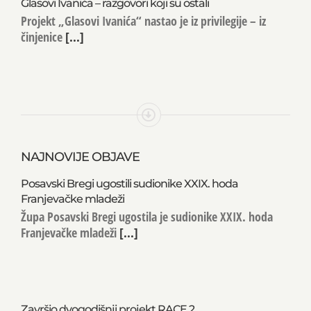
Glasovi Ivanića – razgovori koji su ostali
Projekt „Glasovi Ivanića“ nastao je iz privilegije – iz
činjenice
[...]
NAJNOVIJE OBJAVE
Posavski Bregi ugostili sudionike XXIX. hoda
Franjevačke mladeži
Župa Posavski Bregi ugostila je sudionike XXIX. hoda
Franjevačke mladeži
[...]
Završio dvogodišnji projekt RACE 2