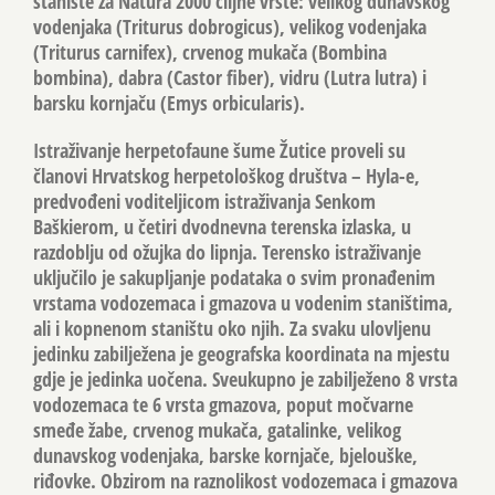
stanište za Natura 2000 ciljne vrste: velikog dunavskog
vodenjaka (Triturus dobrogicus), velikog vodenjaka
(Triturus carnifex), crvenog mukača (Bombina
bombina), dabra (Castor fiber), vidru (Lutra lutra) i
barsku kornjaču (Emys orbicularis).
Istraživanje herpetofaune šume Žutice proveli su
članovi Hrvatskog herpetološkog društva – Hyla-e,
predvođeni voditeljicom istraživanja Senkom
Baškierom, u četiri dvodnevna terenska izlaska, u
razdoblju od ožujka do lipnja. Terensko istraživanje
uključilo je sakupljanje podataka o svim pronađenim
vrstama vodozemaca i gmazova u vodenim staništima,
ali i kopnenom staništu oko njih. Za svaku ulovljenu
jedinku zabilježena je geografska koordinata na mjestu
gdje je jedinka uočena. Sveukupno je zabilježeno 8 vrsta
vodozemaca te 6 vrsta gmazova, poput močvarne
smeđe žabe, crvenog mukača, gatalinke, velikog
dunavskog vodenjaka, barske kornjače, bjelouške,
riđovke. Obzirom na raznolikost vodozemaca i gmazova