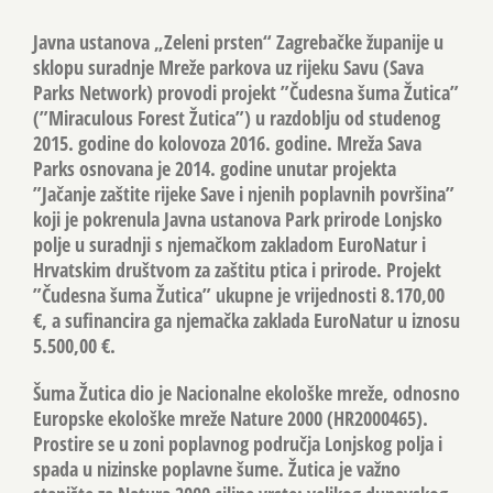
Javna ustanova „Zeleni prsten“ Zagrebačke županije u
sklopu suradnje Mreže parkova uz rijeku Savu (Sava
Parks Network) provodi projekt ”Čudesna šuma Žutica”
(”Miraculous Forest Žutica”) u razdoblju od studenog
2015. godine do kolovoza 2016. godine. Mreža Sava
Parks osnovana je 2014. godine unutar projekta
”Jačanje zaštite rijeke Save i njenih poplavnih površina”
koji je pokrenula Javna ustanova Park prirode Lonjsko
polje u suradnji s njemačkom zakladom EuroNatur i
Hrvatskim društvom za zaštitu ptica i prirode. Projekt
”Čudesna šuma Žutica” ukupne je vrijednosti 8.170,00
€, a sufinancira ga njemačka zaklada EuroNatur u iznosu
5.500,00 €.
Šuma Žutica dio je Nacionalne ekološke mreže, odnosno
Europske ekološke mreže Nature 2000 (HR2000465).
Prostire se u zoni poplavnog područja Lonjskog polja i
spada u nizinske poplavne šume. Žutica je važno