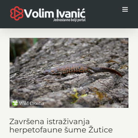
Skip
to
content
View
Larger
Image
Završena istraživanja
herpetofaune šume Žutice