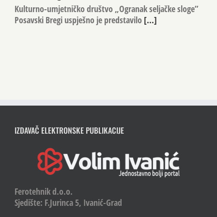
Kulturno-umjetničko društvo „Ogranak seljačke sloge”
Posavski Bregi uspješno je predstavilo
[...]
IZDAVAČ ELEKTRONSKE PUBLIKACIJE
Ferotehnik d.o.o.
Sjedište: F.Jurinca 5, Ivanić-Grad