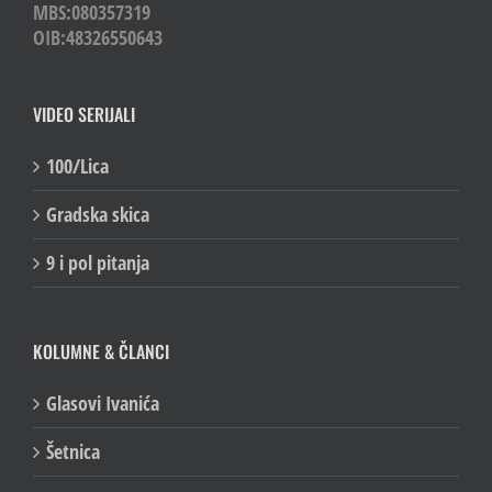
MBS:080357319
OIB:48326550643
VIDEO SERIJALI
100/Lica
Gradska skica
9 i pol pitanja
KOLUMNE & ČLANCI
Glasovi Ivanića
Šetnica