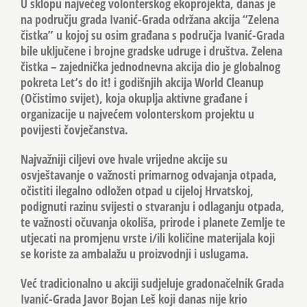
U sklopu najvećeg volonterskog ekoprojekta, danas je
na području grada Ivanić-Grada održana akcija “Zelena
čistka” u kojoj su osim građana s područja Ivanić-Grada
bile uključene i brojne gradske udruge i društva.
Zelena
čistka
– zajednička jednodnevna akcija dio je globalnog
pokreta
Let’s do it
! i godišnjih akcija
World Cleanup
(Očistimo svijet), koja okuplja aktivne građane i
organizacije u najvećem volonterskom projektu u
povijesti čovječanstva.
Najvažniji ciljevi ove hvale vrijedne akcije su
osvještavanje o važnosti primarnog odvajanja otpada,
očistiti ilegalno odložen otpad u cijeloj Hrvatskoj,
podignuti razinu svijesti o stvaranju i odlaganju otpada,
te važnosti očuvanja okoliša, prirode i planete Zemlje te
utjecati na promjenu vrste i/ili količine materijala koji
se koriste za ambalažu u proizvodnji i uslugama.
Već tradicionalno u akciji sudjeluje gradonačelnik Grada
Ivanić-Grada
Javor Bojan Leš
koji danas nije krio