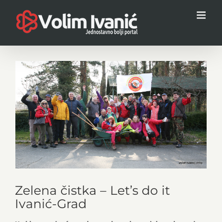
Skip
to
content
View
Larger
Image
Zelena čistka – Let’s do it
Ivanić-Grad