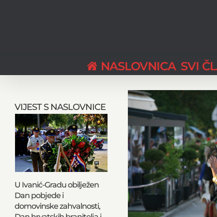
Skip
to
content
NASLOVNICA
SVI Č
View
Larger
VIJEST S NASLOVNICE
Image
U Ivanić-Gradu obilježen
Dan pobjede i
domovinske zahvalnosti,
Dan hrvatskih branitelja i