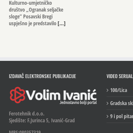
Kulturno-umjetničko
društvo „Ogranak seljačke
sloge” Posavski Bregi
uspješno je predstavilo
[...]
IZDAVAČ ELEKTRONSKE PUBLIKACIJE
VIDEO SERIJAL
100/Lica
Gradska sk
Ferotehnik d.o.o.
9 i pol pita
Sjedište: F.Jurinca 5, Ivanić-Grad
MBS:080357319