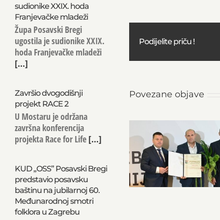
sudionike XXIX. hoda
Franjevačke mladeži
Župa Posavski Bregi
ugostila je sudionike XXIX.
Podijelite priču !
hoda Franjevačke mladeži
[...]
Završio dvogodišnji
Povezane objave
projekt RACE 2
U Mostaru je održana
završna konferencija
projekta Race for Life
[...]
KUD „OSS” Posavski Bregi
predstavio posavsku
baštinu na jubilarnoj 60.
Međunarodnoj smotri
folklora u Zagrebu