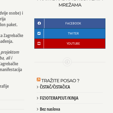
MREŽAMA
dvije osobe) i
rija
FACEBOOK
lon paket.
TWITER
ica Zagrebačke
nađenja.
YOUTUBE
m projektom
, ali i
e Zagrebačke
manifestacija
TRAŽITE POSAO ?
afije
ČISTAČ/ČISTAČICA
FIZIOTERAPEUT/KINJA
Bez naslova