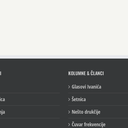
I
KOLUMNE & ČLANCI
Glasovi Ivanića
ica
Šetnica
nja
Nešto drukčije
Čuvar frekvencije