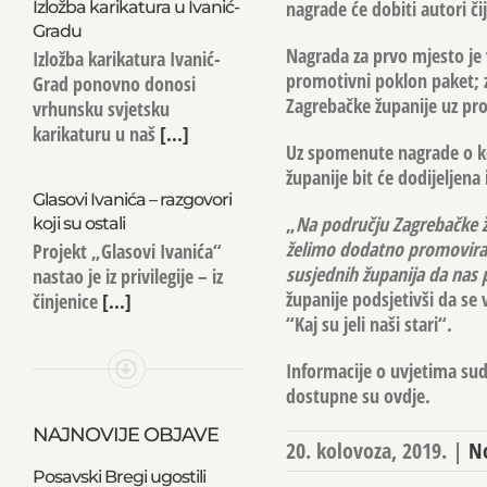
nagrade će dobiti autori či
Izložba karikatura u Ivanić-
Gradu
Nagrada za prvo mjesto je 
Izložba karikatura Ivanić-
promotivni poklon paket; z
Grad ponovno donosi
Zagrebačke županije uz pro
vrhunsku svjetsku
karikaturu u naš
[...]
Uz spomenute nagrade o koj
županije bit će dodijeljena
Glasovi Ivanića – razgovori
„
Na području Zagrebačke ž
koji su ostali
želimo dodatno promovirati
Projekt „Glasovi Ivanića“
susjednih županija da nas 
nastao je iz privilegije – iz
županije podsjetivši da se
činjenice
[...]
“Kaj su jeli naši stari“.
Informacije o uvjetima sud
dostupne su
ovdje
.
NAJNOVIJE OBJAVE
20. kolovoza, 2019.
|
No
Posavski Bregi ugostili