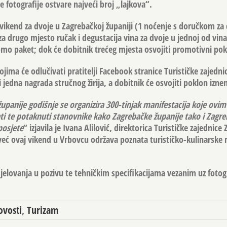
je fotografije ostvare najveći broj „lajkova“.
vikend za dvoje u Zagrebačkoj županiji (1 noćenje s doručkom za 
a drugo mjesto ručak i degustacija vina za dvoje u jednoj od vina
mo paket; dok će dobitnik trećeg mjesta osvojiti promotivni pok
ima će odlučivati pratitelji Facebook stranice Turističke zajedn
 i jedna nagrada stručnog žirija, a dobitnik će osvojiti poklon izne
upanije godišnje se organizira 300-tinjak manifestacija koje ovi
 te potaknuti stanovnike kako Zagrebačke županije tako i Zagreba
posjete
“ izjavila je Ivana Alilović, direktorica Turističke zajednic
 već ovaj vikend u Vrbovcu održava poznata turističko-kulinarske 
jelovanja u pozivu te tehničkim specifikacijama vezanim uz fotogr
vosti
,
Turizam