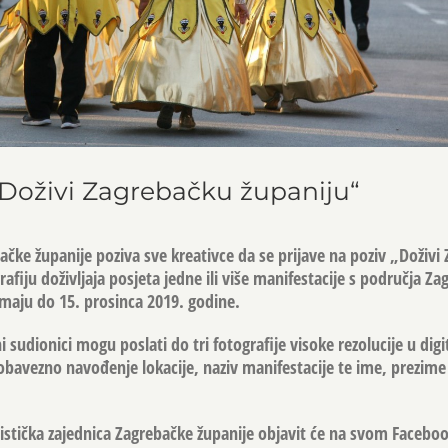
„Doživi Zagrebačku županiju“
bačke županije poziva sve kreativce da se prijave na poziv „Doživi
rafiju doživljaja posjeta jedne ili više manifestacije s područja Z
imaju do 15. prosinca 2019. godine.
ni sudionici mogu poslati do tri fotografije visoke rezolucije u di
obavezno navođenje lokacije, naziv manifestacije te ime, prezime
ristička zajednica Zagrebačke županije objavit će na svom Faceboo