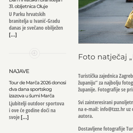
31. obljetnica Oluje
U Parku hrvatskih
branitelja u Ivanić-Gradu
danas je svečano obilježen
[...]
Foto natječaj 
NAJAVE
Turistička zajednica Zagre
županiju“ za najbolju fotog
Tour de Marča 2026 donosi
županije. Fotografije se pr
dva dana sportskog
izazova u šumi Marča
Svi zainteresirani punoljet
Ljubitelji outdoor sportova
na e-mail:
info@tzzz.hr
uz 
i ove će godine doći na
autora.
svoje
[...]
Dostavljene fotografije Tu