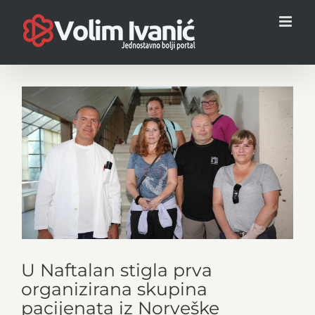
Skip
to
content
View
Larger
Image
U Naftalan stigla prva
organizirana skupina
pacijenata iz Norveške