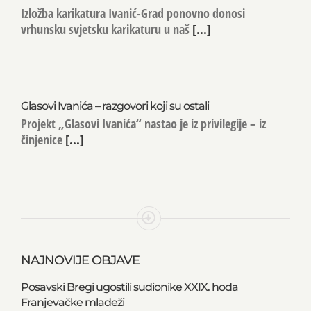
Izložba karikatura Ivanić-Grad ponovno donosi
vrhunsku svjetsku karikaturu u naš
[...]
Glasovi Ivanića – razgovori koji su ostali
Projekt „Glasovi Ivanića“ nastao je iz privilegije – iz
činjenice
[...]
NAJNOVIJE OBJAVE
Posavski Bregi ugostili sudionike XXIX. hoda
Franjevačke mladeži