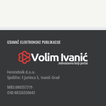
IZDAVAČ ELEKTRONSKE PUBLIKACIJE
Ferotehnik d.o.o.
Sjedište: F.Jurinca 5, Ivanić-Grad
MBS:080357319
OIB:48326550643