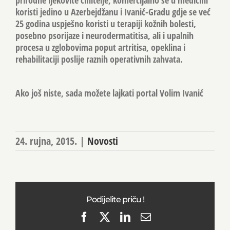
prirodne ljekovite činitelje, komercijalno se u medicini
koristi jedino u Azerbejdžanu i Ivanić-Gradu gdje se već
25 godina uspješno koristi u terapiji kožnih bolesti,
posebno psorijaze i neurodermatitisa, ali i upalnih
procesa u zglobovima poput artritisa, opeklina i
rehabilitaciji poslije raznih operativnih zahvata.
Ako još niste, sada možete lajkati portal Volim Ivanić
24. rujna, 2015.
|
Novosti
Podijelite priču !
Facebook
X
LinkedIn
Email