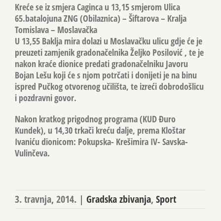
Kreće se iz smjera Caginca u 13,15 smjerom Ulica
65.batalojuna ZNG (Obilaznica) – Šiftarova – Kralja
Tomislava – Moslavačka
U 13,55 Baklja mira dolazi u Moslavačku ulicu gdje će je
preuzeti zamjenik gradonačelnika Željko Posilović , te je
nakon kraće dionice predati gradonačelniku Javoru
Bojan Lešu koji će s njom potrčati i donijeti je na binu
ispred Pučkog otvorenog učilišta, te izreći dobrodošlicu
i pozdravni govor.
Nakon kratkog prigodnog programa (KUD Đuro
Kundek), u 14,30 trkači kreću dalje, prema Kloštar
Ivaniću dionicom: Pokupska- Krešimira IV- Savska-
Vulinčeva.
3. travnja, 2014.
|
Gradska zbivanja
,
Sport