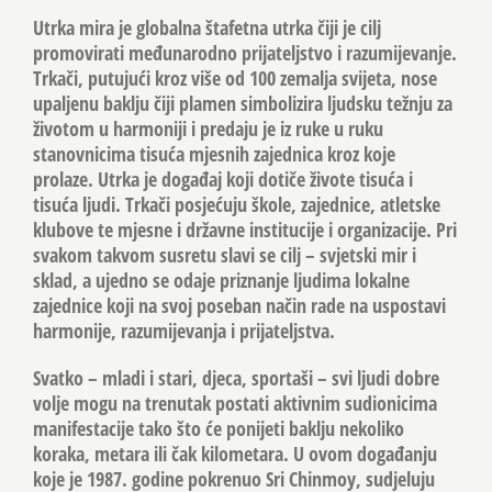
Utrka mira je globalna štafetna utrka čiji je cilj
promovirati međunarodno prijateljstvo i razumijevanje.
Trkači, putujući kroz više od 100 zemalja svijeta, nose
upaljenu baklju čiji plamen simbolizira ljudsku težnju za
životom u harmoniji i predaju je iz ruke u ruku
stanovnicima tisuća mjesnih zajednica kroz koje
prolaze. Utrka je događaj koji dotiče živote tisuća i
tisuća ljudi. Trkači posjećuju škole, zajednice, atletske
klubove te mjesne i državne institucije i organizacije. Pri
svakom takvom susretu slavi se cilj – svjetski mir i
sklad, a ujedno se odaje priznanje ljudima lokalne
zajednice koji na svoj poseban način rade na uspostavi
harmonije, razumijevanja i prijateljstva.
Svatko – mladi i stari, djeca, sportaši – svi ljudi dobre
volje mogu na trenutak postati aktivnim sudionicima
manifestacije tako što će ponijeti baklju nekoliko
koraka, metara ili čak kilometara. U ovom događanju
koje je 1987. godine pokrenuo Sri Chinmoy, sudjeluju