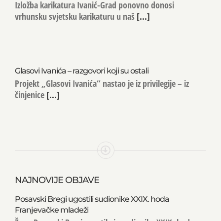
Izložba karikatura u Ivanić-Gradu
Izložba karikatura Ivanić-Grad ponovno donosi
vrhunsku svjetsku karikaturu u naš
[...]
Glasovi Ivanića – razgovori koji su ostali
Projekt „Glasovi Ivanića“ nastao je iz privilegije – iz
činjenice
[...]
NAJNOVIJE OBJAVE
Posavski Bregi ugostili sudionike XXIX. hoda
Franjevačke mladeži