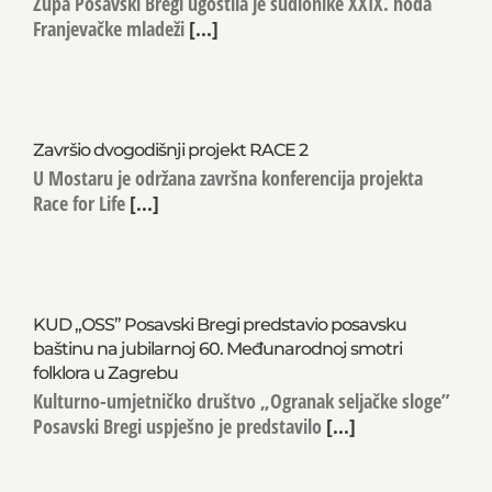
Župa Posavski Bregi ugostila je sudionike XXIX. hoda
Franjevačke mladeži
[...]
Završio dvogodišnji projekt RACE 2
U Mostaru je održana završna konferencija projekta
Race for Life
[...]
KUD „OSS” Posavski Bregi predstavio posavsku
baštinu na jubilarnoj 60. Međunarodnoj smotri
folklora u Zagrebu
Kulturno-umjetničko društvo „Ogranak seljačke sloge”
Posavski Bregi uspješno je predstavilo
[...]