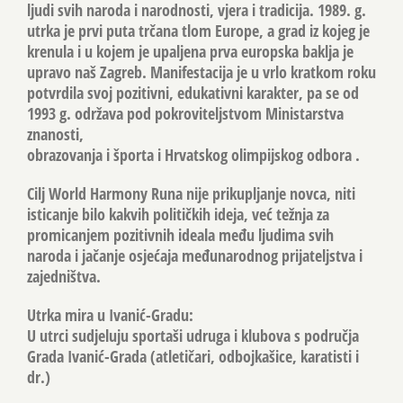
ljudi svih naroda i narodnosti, vjera i tradicija. 1989. g.
utrka je prvi puta trčana tlom Europe, a grad iz kojeg je
krenula i u kojem je upaljena prva europska baklja je
upravo naš Zagreb. Manifestacija je u vrlo kratkom roku
potvrdila svoj pozitivni, edukativni karakter, pa se od
1993 g. održava pod pokroviteljstvom Ministarstva
znanosti,
obrazovanja i športa i Hrvatskog olimpijskog odbora .
Cilj World Harmony Runa nije prikupljanje novca, niti
isticanje bilo kakvih političkih ideja, već težnja za
promicanjem pozitivnih ideala među ljudima svih
naroda i jačanje osjećaja međunarodnog prijateljstva i
zajedništva.
Utrka mira u Ivanić-Gradu:
U utrci sudjeluju sportaši udruga i klubova s područja
Grada Ivanić-Grada (atletičari, odbojkašice, karatisti i
dr.)