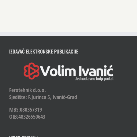
IZDAVAČ ELEKTRONSKE PUBLIKACIJE
Ferotehnik d.o.o.
Sjedište: F.Jurinca 5, Ivanić-Grad
MBS:080357319
OIB:48326550643