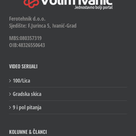
Ferotehnik d.o.o.
Sjedište: F.Jurinca 5, Ivanić-Grad
MBS:080357319
OIB:48326550643
VIDEO SERIJALI
100/Lica
Gradska skica
9 i pol pitanja
KOLUMNE & ČLANCI