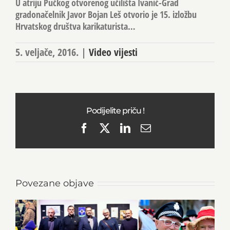
U atriju Pučkog otvorenog učilišta Ivanić-Grad
gradonačelnik Javor Bojan Leš otvorio je 15. izložbu
Hrvatskog društva karikaturista…
5. veljače, 2016.
|
Video vijesti
Podijelite priču !
Facebook
X
LinkedIn
Email
Povezane objave