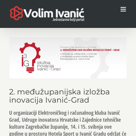
Skip
to
content
View
Larger
Image
2. međužupanijska izložba
inovacija Ivanić-Grad
U organizaciji Elektroničkog i računalnog kluba Ivanić
Grad, Udruge inovatora Hrvatske i Zajednice tehničke
kulture Zagrebačke županije, 14. i 15. svibnja ove
godine u prostoru Hotela Sport u Ivanić Gradu održat će