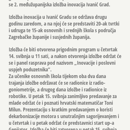
se 2. međužupanijska izložba inovacija Ivanić Grad.
Izložba inovacija u Ivanić Gradu se održava drugu
godinu zaredom, a na njoj će se predstaviti 20-ak tvrtki
i udruga te 15-ak osnovnih i srednjih škola s područja
Zagrebačke županije i susjednih županija.
Izložba će biti otvorena prigodnim program u četvrtak
14. svibnja u 11 sati, a nakon otvorenja izložbe održat će
se i panel rasprava pod nazivom „Inovacije i poslovni
uspjeh poduzetnika“.
Za učenike osnovnih škola tijekom oba dva dana
trajanja izložbe održavat će se radionice iz radio-
goniometrije, a drugog dana izložbe i radionice iz
robotike. U petak 15. svibnja zanimljivo predavanje za
mlade održat će i poznati hrvatski matematičar Toni
Milun. Prezentaciju s kratkim predavanjem o koristi
dekarbonizacije motora s unutrašnjim sagorijevanjem i
u četvrtak i u petak održat će predstavnici start up-a
Genijator. Izložba će biti zatvorena u petak 15. svibnja