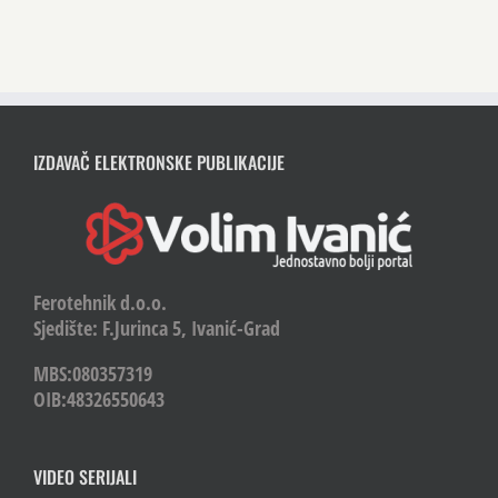
IZDAVAČ ELEKTRONSKE PUBLIKACIJE
Ferotehnik d.o.o.
Sjedište: F.Jurinca 5, Ivanić-Grad
MBS:080357319
OIB:48326550643