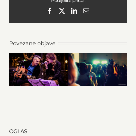
Podijelite priču !
Facebook
X
LinkedIn
Email
Povezane objave