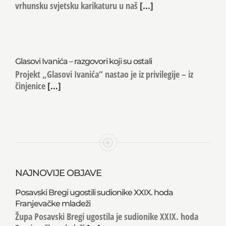
Izložba karikatura u Ivanić-Gradu
Izložba karikatura Ivanić-Grad ponovno donosi
vrhunsku svjetsku karikaturu u naš
[...]
Glasovi Ivanića – razgovori koji su ostali
Projekt „Glasovi Ivanića“ nastao je iz privilegije – iz
činjenice
[...]
NAJNOVIJE OBJAVE
Posavski Bregi ugostili sudionike XXIX. hoda
Franjevačke mladeži