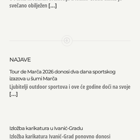
Oluje
U Parku hrvatskih branitelja u Ivanić-Gradu danas je
svečano obilježen
[...]
NAJAVE
Tour de Marča 2026 donosi dva dana sportskog
izazova u šumi Marča
Ljubitelji outdoor sportova i ove će godine doći na svoje
[...]