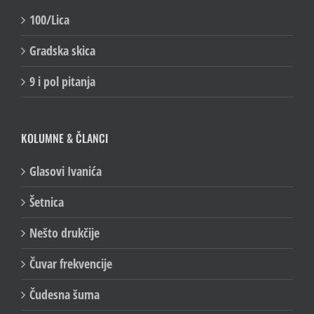
VIDEO SERIJALI
100/Lica
Gradska skica
9 i pol pitanja
KOLUMNE & ČLANCI
Glasovi Ivanića
Šetnica
Nešto drukčije
Čuvar frekvencije