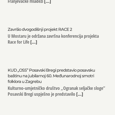
Župa Posavski Bregi ugostila je sudionike XXIX. hoda
Franjevačke mladeži
[...]
Završio dvogodišnji projekt RACE 2
U Mostaru je održana završna konferencija projekta
Race for Life
[...]
KUD „OSS” Posavski Bregi predstavio posavsku
baštinu na jubilarnoj 60. Međunarodnoj smotri
folklora u Zagrebu
Kulturno-umjetničko društvo „Ogranak seljačke sloge”
Posavski Bregi uspješno je predstavilo
[...]