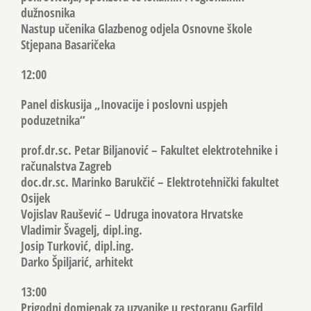
dužnosnika
Nastup učenika Glazbenog odjela Osnovne škole
Stjepana Basaričeka
12:00
Panel diskusija „Inovacije i poslovni uspjeh
poduzetnika“
prof.dr.sc. Petar Biljanović – Fakultet elektrotehnike i
računalstva Zagreb
doc.dr.sc. Marinko Barukčić – Elektrotehnički fakultet
Osijek
Vojislav Raušević – Udruga inovatora Hrvatske
Vladimir Švagelj, dipl.ing.
Josip Turković, dipl.ing.
Darko Špiljarić, arhitekt
13:00
Prigodni domjenak za uzvanike u restoranu Garfild