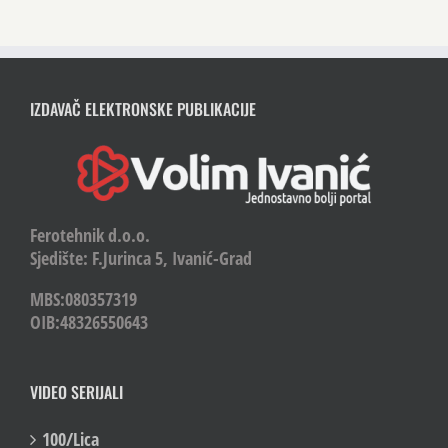
IZDAVAČ ELEKTRONSKE PUBLIKACIJE
Ferotehnik d.o.o.
Sjedište: F.Jurinca 5, Ivanić-Grad
MBS:080357319
OIB:48326550643
VIDEO SERIJALI