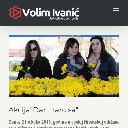
Skip
to
content
View
Larger
Image
Akcija”Dan narcisa”
Danas 21.ožujka 2015. godine u cijeloj Hrvatskoj održava