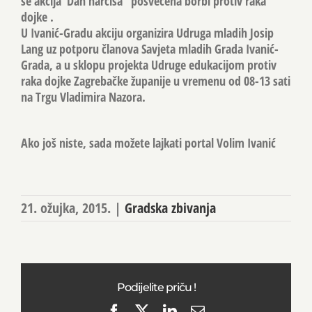
se akcija”Dan narcisa” posvećena borbi protiv raka
dojke .
U Ivanić-Gradu akciju organizira Udruga mladih Josip
Lang uz potporu članova Savjeta mladih Grada Ivanić-
Grada, a u sklopu projekta Udruge edukacijom protiv
raka dojke Zagrebačke županije u vremenu od 08-13 sati
na Trgu Vladimira Nazora.
Ako još niste, sada možete lajkati portal Volim Ivanić
21. ožujka, 2015.
|
Gradska zbivanja
Podijelite priču !
Facebook
X
LinkedIn
Email