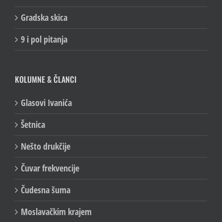
100/Lica
Gradska skica
9 i pol pitanja
KOLUMNE & ČLANCI
Glasovi Ivanića
Šetnica
Nešto drukčije
Čuvar frekvencije
Čudesna šuma
Moslavačkim krajem