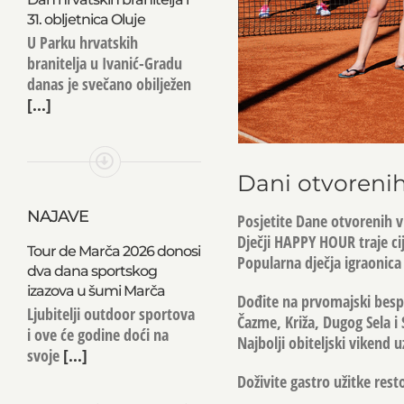
31. obljetnica Oluje
U Parku hrvatskih
branitelja u Ivanić-Gradu
danas je svečano obilježen
[...]
Dani otvorenih 
NAJAVE
Posjetite Dane otvorenih v
Dječji HAPPY HOUR traje cij
Tour de Marča 2026 donosi
Popularna dječja igraonica
dva dana sportskog
izazova u šumi Marča
Dođite na prvomajski bespla
Ljubitelji outdoor sportova
Čazme, Križa, Dugog Sela i 
i ove će godine doći na
Najbolji obiteljski vikend
svoje
[...]
Doživite gastro užitke rest