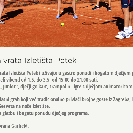
vrata Izletišta Petek
rata Izletišta Petek i uživajte u gastro ponudi i bogatom dječjem
eli vikend od 1.5. do 3.5. od 15,00 do 21,00 sati.
 „Junior“, dječji go kart, trampolin i igre s dječjom animatoricom
tni grah koji već tradicionalno privlači brojne goste iz Zagreba,
Sesveta na naše Izletište.
 uz glazbu i bogatu ponudu dječjeg programa.
orana Garfield.