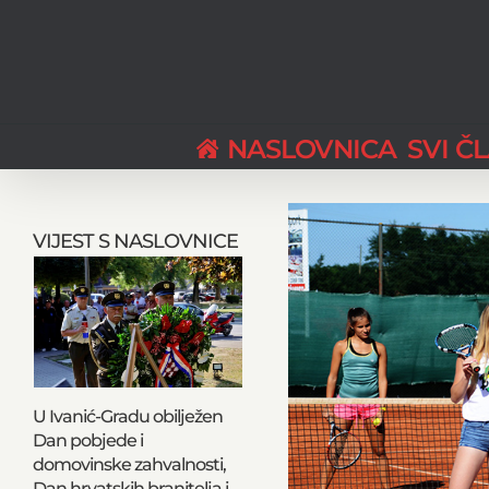
Skip
to
content
NASLOVNICA
SVI Č
View
Larger
VIJEST S NASLOVNICE
Image
U Ivanić-Gradu obilježen
Dan pobjede i
domovinske zahvalnosti,
Dan hrvatskih branitelja i