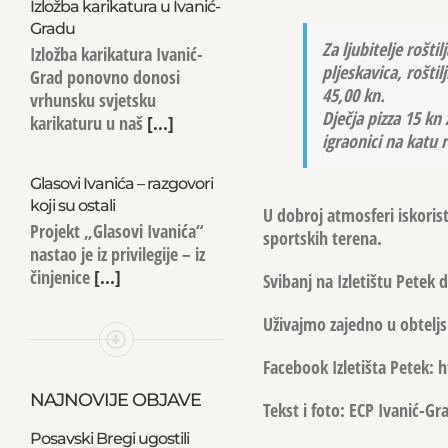
Izložba karikatura u Ivanić-
Gradu
Za ljubitelje rošt
Izložba karikatura Ivanić-
pljeskavica, roštilj
Grad ponovno donosi
45,00 kn.
vrhunsku svjetsku
Dječja pizza 15 kn 
karikaturu u naš
[...]
igraonici na katu 
Glasovi Ivanića – razgovori
koji su ostali
U dobroj atmosferi iskorist
Projekt „Glasovi Ivanića“
sportskih terena.
nastao je iz privilegije – iz
činjenice
[...]
Svibanj na Izletištu Petek
Uživajmo zajedno u obtelj
Facebook Izletišta Petek:
NAJNOVIJE OBJAVE
Tekst i foto: ECP Ivanić-Gr
Posavski Bregi ugostili