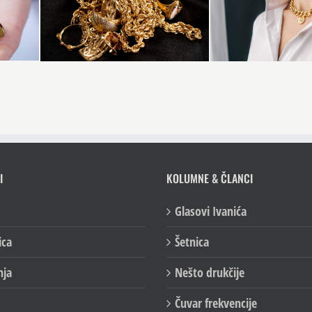
I
KOLUMNE & ČLANCI
Glasovi Ivanića
ica
Šetnica
nja
Nešto drukčije
Čuvar frekvencije