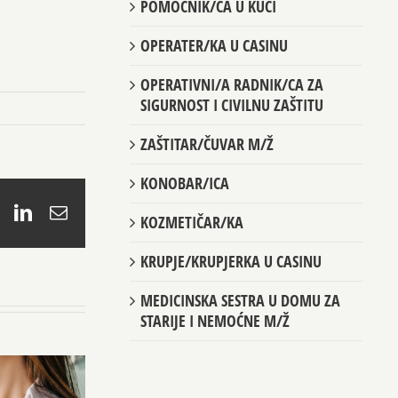
POMOĆNIK/CA U KUĆI
OPERATER/KA U CASINU
OPERATIVNI/A RADNIK/CA ZA
SIGURNOST I CIVILNU ZAŠTITU
ZAŠTITAR/ČUVAR M/Ž
KONOBAR/ICA
book
X
LinkedIn
Email
KOZMETIČAR/KA
KRUPJE/KRUPJERKA U CASINU
MEDICINSKA SESTRA U DOMU ZA
STARIJE I NEMOĆNE M/Ž