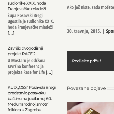
sudionike XXIX. hoda
Ako još niste, sada možete 
Franjevačke mladeži
Župa Posavski Bregi
ugostila je sudionike XXIX.
hoda Franjevačke mladeži
30. travnja, 2015.
|
Spo
[...]
Završio dvogodišnji
projekt RACE 2
U Mostaru je održana
Podijelite priču !
završna konferencija
projekta Race for Life
[...]
KUD „OSS” Posavski Bregi
Povezane objave
predstavio posavsku
baštinu na jubilarnoj 60.
Međunarodnoj smotri
folklora u Zagrebu