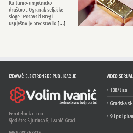
Kulturno-umjetničko
društvo „Ogranak seljačke
sloge” Posavski Bregi
uspješno je predstavilo
[...]
IZDAVAČ ELEKTRONSKE PUBLIKACIJE
VIDEO SERIJAL
100/Lica
Gradska sk
Ferotehnik d.o.o.
9 i pol pita
Sjedište: F.Jurinca 5, Ivanić-Grad
MBS:080357319