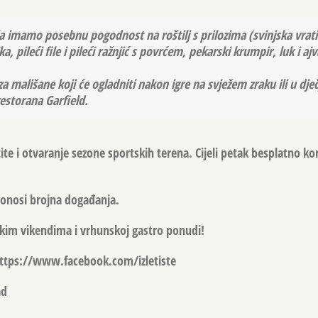
ilja imamo posebnu pogodnost na roštilj s prilozima (svinjska vrat
ka, pileći file i pileći ražnjić s povrćem, pekarski krumpir, luk i ajv
za mališane koji će ogladniti nakon igre na svježem zraku ili u dječ
restorana Garfield.
ite i otvaranje sezone sportskih terena. Cijeli petak besplatno ko
 donosi brojna događanja.
skim vikendima i vrhunskoj gastro ponudi!
 https://www.facebook.com/izletiste
ad