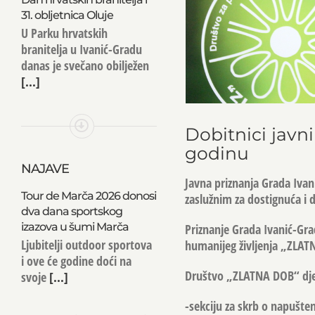
31. obljetnica Oluje
U Parku hrvatskih
branitelja u Ivanić-Gradu
danas je svečano obilježen
[...]
Dobitnici javn
godinu
NAJAVE
Javna priznanja Grada Ivan
Tour de Marča 2026 donosi
zaslužnim za dostignuća i 
dva dana sportskog
izazova u šumi Marča
Priznanje Grada Ivanić-Grad
Ljubitelji outdoor sportova
humanijeg življenja „ZLAT
i ove će godine doći na
Društvo „ZLATNA DOB“ djelu
svoje
[...]
-sekciju za skrb o napušte