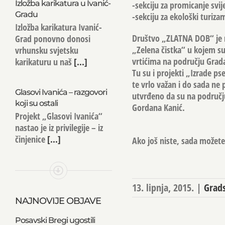
Izložba karikatura u Ivanić-
-sekciju za promicanje svije
Gradu
-sekciju za ekološki turiza
Izložba karikatura Ivanić-
Društvo „ZLATNA DOB“ je r
Grad ponovno donosi
„Zelena čistka“ u kojem su
vrhunsku svjetsku
vrtićima na području Grada
karikaturu u naš
[...]
Tu su i projekti „Izrade ps
te vrlo važan i do sada ne
Glasovi Ivanića – razgovori
utvrđeno da su na području
koji su ostali
Gordana Kanić.
Projekt „Glasovi Ivanića“
nastao je iz privilegije – iz
činjenice
[...]
Ako još niste, sada možete 
13. lipnja, 2015.
|
Grads
NAJNOVIJE OBJAVE
Posavski Bregi ugostili