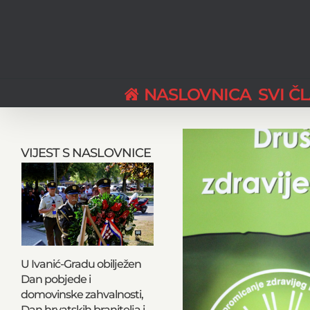
Skip
to
content
NASLOVNICA
SVI Č
View
Larger
VIJEST S NASLOVNICE
Image
U Ivanić-Gradu obilježen
Dan pobjede i
domovinske zahvalnosti,
Dan hrvatskih branitelja i