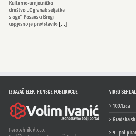
Kulturno-umjetničko
društvo „Ogranak seljačke
sloge” Posavski Bregi
uspješno je predstavilo
[...]
IZDAVAČ ELEKTRONSKE PUBLIKACIJE
VIDEO SERIJAL
100/Lica
Gradska sk
Ferotehnik d.o.o.
9 i pol pita