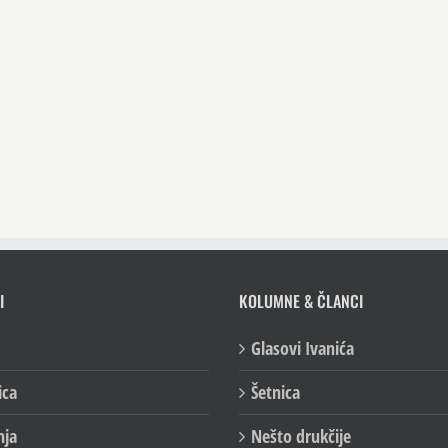
I
KOLUMNE & ČLANCI
Glasovi Ivanića
ica
Šetnica
nja
Nešto drukčije