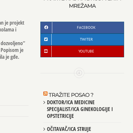
MREŽAMA
n je projekt
FACEBOOK
kolama i
TWITER
a dozvoljeno“
. Popisom je
YOUTUBE
la je gđe.
TRAŽITE POSAO ?
DOKTOR/ICA MEDICINE
SPECIJALIST/ICA GINEKOLOGIJE I
OPSTETRICIJE
OČITAVAČ/ICA STRUJE