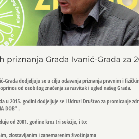
ih priznanja Grada Ivanić-Grada za 2
ić-Grada dodjeljuju se u cilju odavanja priznanja pravnim i fizič
doprinos od osobitog značenja za razvitak i ugled našeg Grada.
a u 2015. godini dodjeljuje se i Udruzi Društvo za promicanje zdra
NA DOB“ .
je od 2001. godine kroz tri sekcije, i to:
nim, zlostavljanim i zanemarenim životinjama