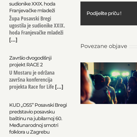
sudionike XXIX. hoda
Franjevačke mladeži
Podijelite priču !
Župa Posavski Bregi
ugostila je sudionike XXIX.
hoda Franjevačke mladeži
[...]
Povezane objave
Završio dvogodišnji
projekt RACE 2
U Mostaru je održana
završna konferencija
projekta Race for Life
[...]
KUD „OSS” Posavski Bregi
predstavio posavsku
baštinu na jubilarnoj 60.
Međunarodnoj smotri
folklora u Zagrebu