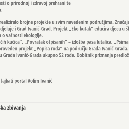
sti o prirodnoj i zdravoj prehrani te
m.
ealiziralo brojne projekte u svim navedenim područjima. Značaja
djeluje i Grad Ivanić-Grad. Projekt „Eko kutak“ educira djecu u š
 o važnosti ekologije.
ećih kućica“, „Povratak otpisanih“ – izložba pasa lutalica, „Psim
 proveden projekt „Popisa roda“ na području Grada Ivanić-Grada
 Grada Ivanić-Grada ukupno 52 rode. Dobitnik priznanja predloži
lajkati portal Volim Ivanić
ka zbivanja