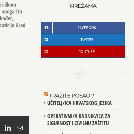
prilikom
MREŽAMA
d onoga što
akođer,
poziciju Grad
FACEBOOK
TWITER
YOUTUBE
TRAŽITE POSAO ?
UČITELJ/ICA HRVATSKOG JEZIKA
OPERATIVNI/A RADNIK/ICA ZA
SIGURNOST I CIVILNU ZAŠTITU
book
X
LinkedIn
Email