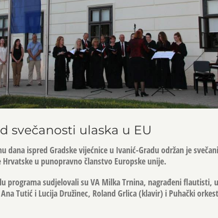
d svečanosti ulaska u EU
nu dana ispred Gradske vijećnice u Ivanić-Gradu održan je sveča
 Hrvatske u punopravno članstvo Europske unije.
u programa sudjelovali su VA Milka Trnina, nagrađeni flautisti, 
Ana Tutić i Lucija Družinec, Roland Grlica (klavir) i Puhački orkes