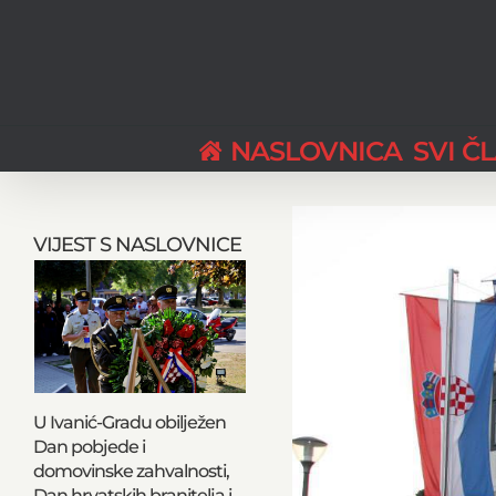
Skip
to
content
NASLOVNICA
SVI Č
View
Larger
VIJEST S NASLOVNICE
Image
U Ivanić-Gradu obilježen
Dan pobjede i
domovinske zahvalnosti,
Dan hrvatskih branitelja i