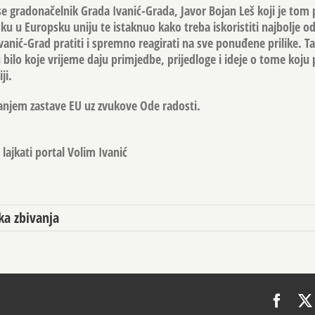
e gradonačelnik Grada Ivanić-Grada, Javor Bojan Leš koji je tom 
ku u Europsku uniju te istaknuo kako treba iskoristiti najbolje o
vanić-Grad pratiti i spremno reagirati na sve ponuđene prilike. T
bilo koje vrijeme daju primjedbe, prijedloge i ideje o tome koju 
ji.
zanjem zastave EU uz zvukove Ode radosti.
lajkati portal Volim Ivanić
ka zbivanja
Face