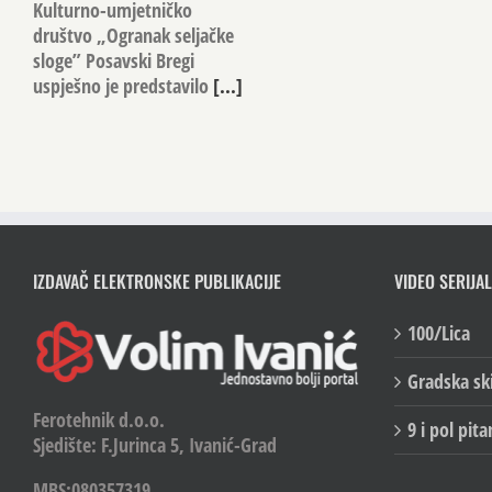
Kulturno-umjetničko
društvo „Ogranak seljačke
sloge” Posavski Bregi
uspješno je predstavilo
[...]
IZDAVAČ ELEKTRONSKE PUBLIKACIJE
VIDEO SERIJAL
100/Lica
Gradska sk
Ferotehnik d.o.o.
9 i pol pita
Sjedište: F.Jurinca 5, Ivanić-Grad
MBS:080357319