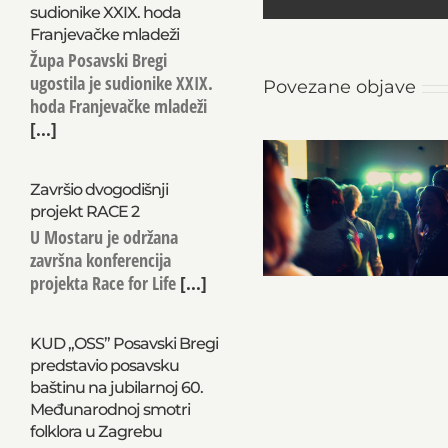
sudionike XXIX. hoda
Franjevačke mladeži
Župa Posavski Bregi
ugostila je sudionike XXIX.
Povezane objave
hoda Franjevačke mladeži
[...]
Završio dvogodišnji
projekt RACE 2
U Mostaru je održana
završna konferencija
projekta Race for Life
[...]
KUD „OSS” Posavski Bregi
predstavio posavsku
baštinu na jubilarnoj 60.
Međunarodnoj smotri
folklora u Zagrebu