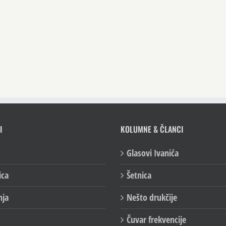
I
KOLUMNE & ČLANCI
Glasovi Ivanića
ica
Šetnica
nja
Nešto drukčije
Čuvar frekvencije