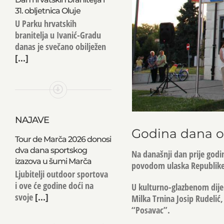
31. obljetnica Oluje
U Parku hrvatskih
branitelja u Ivanić-Gradu
danas je svečano obilježen
[...]
NAJAVE
Godina dana o
Tour de Marča 2026 donosi
dva dana sportskog
Na današnji dan prije godi
izazova u šumi Marča
povodom ulaska Republike
Ljubitelji outdoor sportova
i ove će godine doći na
U kulturno-glazbenom dijel
svoje
[...]
Milka Trnina Josip Rudelić, 
“Posavac”.