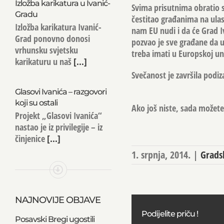
Izložba karikatura u Ivanić-
Svima prisutnima obratio s
Gradu
čestitao građanima na ulas
Izložba karikatura Ivanić-
nam EU nudi i da će Grad I
Grad ponovno donosi
pozvao je sve građane da u 
vrhunsku svjetsku
treba imati u Europskoj uni
karikaturu u naš
[...]
Svečanost je završila podi
Glasovi Ivanića – razgovori
koji su ostali
Ako još niste, sada možete 
Projekt „Glasovi Ivanića“
nastao je iz privilegije – iz
činjenice
[...]
1. srpnja, 2014.
|
Grads
NAJNOVIJE OBJAVE
Podijelite priču !
Posavski Bregi ugostili