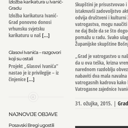
Izložba karikatura u Ivanić-
Skupštini je prisustvovao 
Gradu
istaknuvši zadovoljstvo a
Izložba karikatura Ivanić-
odvija društveni i kulturni
Grad ponovno donosi
vatrogastva, mogu naučiti 
vrhunsku svjetsku
ne daj Bože da se što dogo
karikaturu u naš
[...]
pomažu u radu. Svako ulaga
Županijske skupštine Bošn
Glasovi Ivanića – razgovori
„Grad je vatrogastvo u na
koji su ostali
da u ova teška, krizna vre
Projekt „Glasovi Ivanića“
narednom razdoblju obveza
nastao je iz privilegije – iz
nabaviti dva mala navalna 
činjenice
[...]
vatrogasnih kadrova kako b
Vatrogasne zajednice Ivani
31. ožujka, 2015.
|
Grad
NAJNOVIJE OBJAVE
Posavski Bregi ugostili