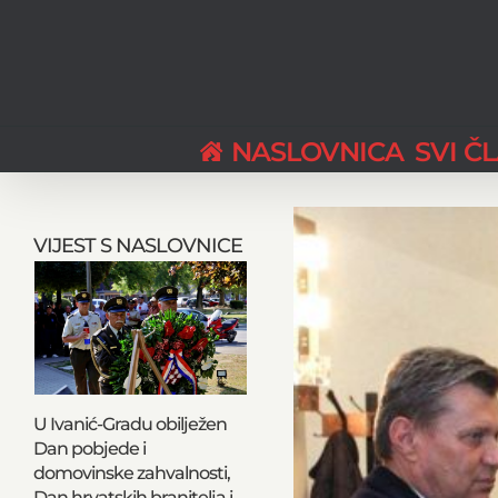
Skip
to
content
NASLOVNICA
SVI Č
View
Larger
VIJEST S NASLOVNICE
Image
U Ivanić-Gradu obilježen
Dan pobjede i
domovinske zahvalnosti,
Dan hrvatskih branitelja i