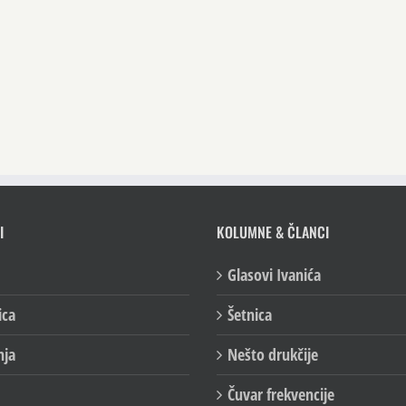
I
KOLUMNE & ČLANCI
Glasovi Ivanića
ica
Šetnica
nja
Nešto drukčije
Čuvar frekvencije