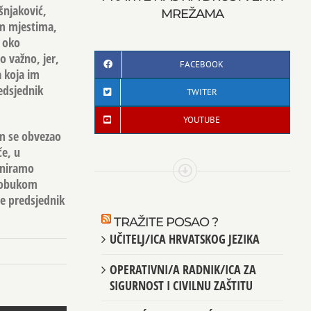
šnjaković,
MREŽAMA
im mjestima,
e oko
 važno, jer,
FACEBOOK
 koja im
edsjednik
TWITER
YOUTUBE
om se obvezao
če, u
aniramo
s obukom
je predsjednik
TRAŽITE POSAO ?
UČITELJ/ICA HRVATSKOG JEZIKA
OPERATIVNI/A RADNIK/ICA ZA
SIGURNOST I CIVILNU ZAŠTITU