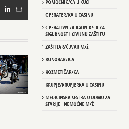
POMOĆNIK/CA U KUĆI
book
X
LinkedIn
Email
OPERATER/KA U CASINU
OPERATIVNI/A RADNIK/CA ZA
SIGURNOST I CIVILNU ZAŠTITU
ZAŠTITAR/ČUVAR M/Ž
KONOBAR/ICA
KOZMETIČAR/KA
KRUPJE/KRUPJERKA U CASINU
MEDICINSKA SESTRA U DOMU ZA
STARIJE I NEMOĆNE M/Ž