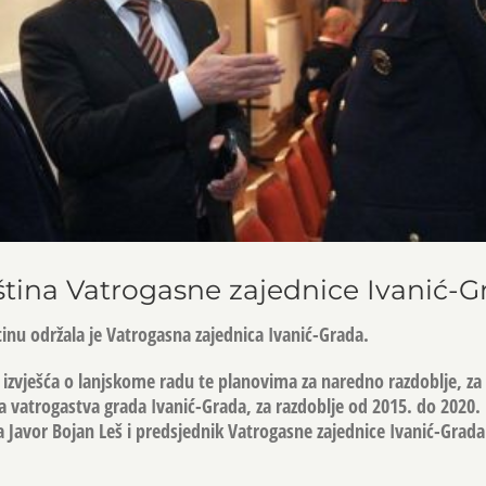
tina Vatrogasne zajednice Ivanić-G
tinu održala je Vatrogasna zajednica Ivanić-Grada.
 izvješća o lanjskome radu te planovima za naredno razdoblje, za 
a vatrogastva grada Ivanić-Grada, za razdoblje od 2015. do 2020. P
 Javor Bojan Leš i predsjednik Vatrogasne zajednice Ivanić-Grad