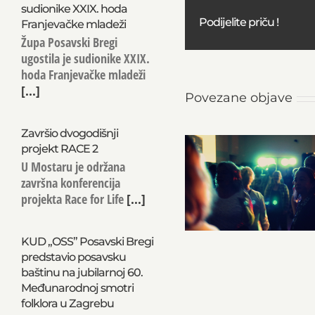
sudionike XXIX. hoda
Podijelite priču !
Franjevačke mladeži
Župa Posavski Bregi
ugostila je sudionike XXIX.
hoda Franjevačke mladeži
[...]
Povezane objave
Završio dvogodišnji
projekt RACE 2
U Mostaru je održana
završna konferencija
projekta Race for Life
[...]
KUD „OSS” Posavski Bregi
predstavio posavsku
baštinu na jubilarnoj 60.
Međunarodnoj smotri
folklora u Zagrebu