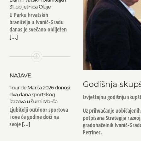
31. obljetnica Oluje
U Parku hrvatskih
branitelja u Ivanić-Gradu
danas je svečano obilježen
[...]
NAJAVE
Godišnja skupš
Tour de Marča 2026 donosi
dva dana sportskog
Izvještajnu godišnju skupš
izazova u šumi Marča
Ljubitelji outdoor sportova
Uz prihvaćanje uobičajenih
i ove će godine doći na
potpisana Strategija razvoj
svoje
[...]
gradonačelnik Ivanić-Grada
Petrinec.