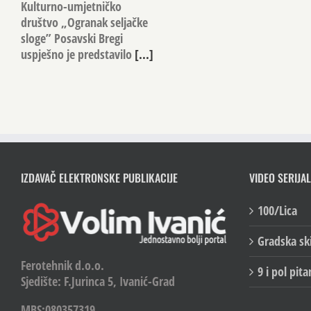
Kulturno-umjetničko
društvo „Ogranak seljačke
sloge” Posavski Bregi
uspješno je predstavilo
[...]
IZDAVAČ ELEKTRONSKE PUBLIKACIJE
VIDEO SERIJAL
100/Lica
Gradska sk
Ferotehnik d.o.o.
9 i pol pita
Sjedište: F.Jurinca 5, Ivanić-Grad
MBS:080357319