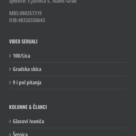
Sjedište: F.Jurinca 5, Ivanić-Grad
MBS:080357319
OIB:48326550643
VIDEO SERIJALI
100/Lica
Gradska skica
9 i pol pitanja
KOLUMNE & ČLANCI
Glasovi Ivanića
Šetnica