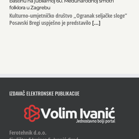
baštinu na jubilarnoj 60. Međunarodnoj smotri
folklora u Zagrebu
Kulturno-umjetničko društvo „Ogranak seljačke sloge”
Posavski Bregi uspješno je predstavilo
[...]
IZDAVAČ ELEKTRONSKE PUBLIKACIJE
Ferotehnik d.o.o.