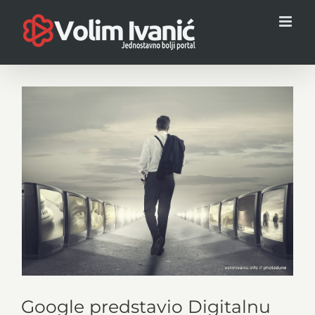
Skip
to
content
View
Larger
Image
Google predstavio Digitalnu