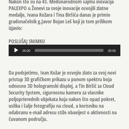
Nakon što su na 43. Međunarodnom sajmu inovacija
PALEXPO u Ženevi za svoje inovacije osvojili zlatne
medalje, Ivana Kožara i Tina Biršića danas je primio
gradonačelnik g.Javor Bojan Leš koji je tom prilikom
izjavio:
POSLUŠAJ SNIMKU
Reproduktor
00:00
00:00
audiozapisa
Da podsjetimo, Ivan Kožar je osvojio zlato za svoj novi
pristup 3D grafičkom prikazu u punom spektru boja
odnosno 3D hologramski displej, a Tin Biršić za Cloud
Security System, sigurnosnu kameru za vlasnike
poljoprivrednih objekata koja nakon što opazi pokret,
uslika i šalje fotografiju na cloud, a korisniku na
odabranu e-mail adresu stiže obavijest o aktivnosti na
čuvanom području.