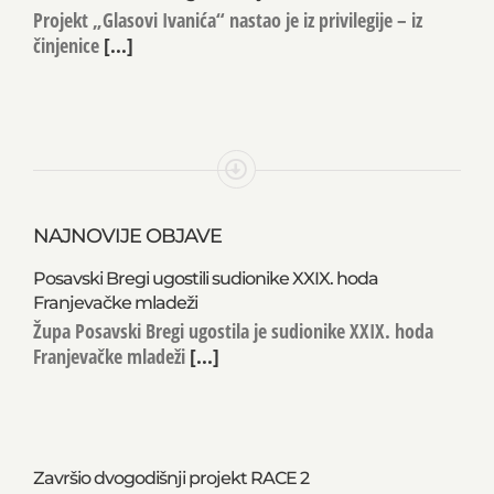
Glasovi Ivanića – razgovori koji su ostali
Projekt „Glasovi Ivanića“ nastao je iz privilegije – iz
činjenice
[...]
NAJNOVIJE OBJAVE
Posavski Bregi ugostili sudionike XXIX. hoda
Franjevačke mladeži
Župa Posavski Bregi ugostila je sudionike XXIX. hoda
Franjevačke mladeži
[...]