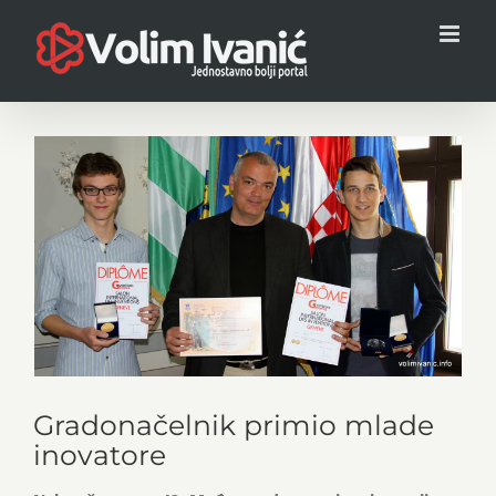
Skip
to
content
View
Larger
Image
Gradonačelnik primio mlade
inovatore