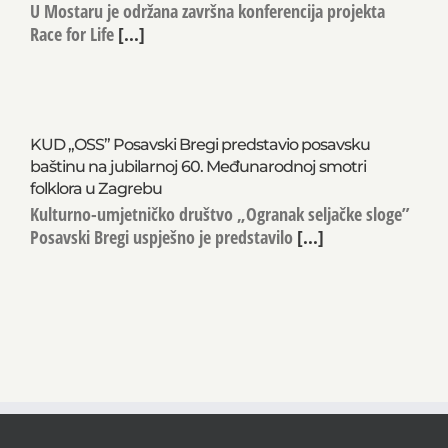
Završio dvogodišnji projekt RACE 2
U Mostaru je održana završna konferencija projekta
Race for Life
[...]
KUD „OSS” Posavski Bregi predstavio posavsku
baštinu na jubilarnoj 60. Međunarodnoj smotri
folklora u Zagrebu
Kulturno-umjetničko društvo „Ogranak seljačke sloge”
Posavski Bregi uspješno je predstavilo
[...]