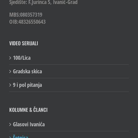
Sjedište: F.Jurinca 5, Ivanić-Grad
MBS:080357319
OIB:48326550643
VIDEO SERIJALI
100/Lica
Gradska skica
9 i pol pitanja
KOLUMNE & ČLANCI
Glasovi Ivanića
Šetnica