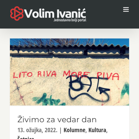
Skip
to
content
Živimo za vedar dan
13. ožujka, 2022.
|
Kolumne
,
Kultura
,