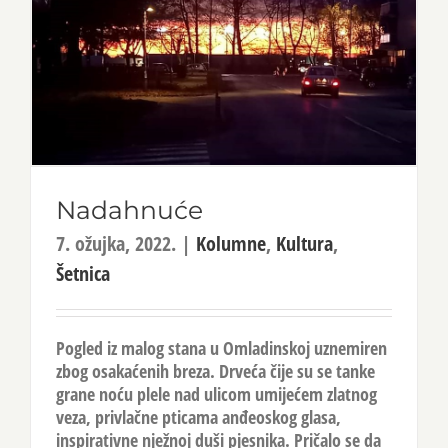
Nadahnuće
7. ožujka, 2022.
|
Kolumne
,
Kultura
,
Šetnica
Pogled iz malog stana u Omladinskoj uznemiren
zbog osakaćenih breza. Drveća čije su se tanke
grane noću plele nad ulicom umijećem zlatnog
veza, privlačne pticama anđeoskog glasa,
inspirativne nježnoj duši pjesnika. Pričalo se da