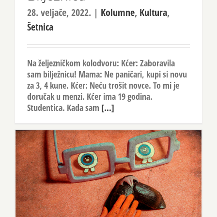
28. veljače, 2022.
|
Kolumne
,
Kultura
,
Šetnica
Na željezničkom kolodvoru: Kćer: Zaboravila
sam bilježnicu! Mama: Ne paničari, kupi si novu
za 3, 4 kune. Kćer: Neću trošit novce. To mi je
doručak u menzi. Kćer ima 19 godina.
Studentica. Kada sam
[...]