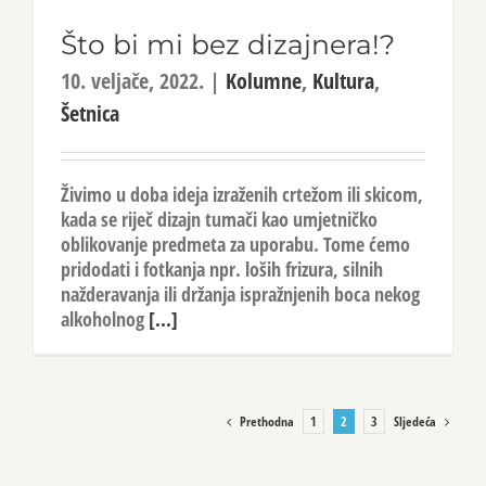
Što bi mi bez dizajnera!?
10. veljače, 2022.
|
Kolumne
,
Kultura
,
Šetnica
Živimo u doba ideja izraženih crtežom ili skicom,
kada se riječ dizajn tumači kao umjetničko
oblikovanje predmeta za uporabu. Tome ćemo
pridodati i fotkanja npr. loših frizura, silnih
nažderavanja ili držanja ispražnjenih boca nekog
alkoholnog
[...]
Prethodna
Sljedeća
1
2
3