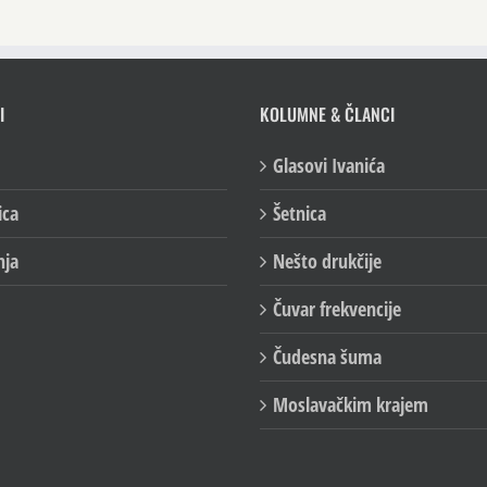
I
KOLUMNE & ČLANCI
Glasovi Ivanića
ica
Šetnica
nja
Nešto drukčije
Čuvar frekvencije
Čudesna šuma
Moslavačkim krajem