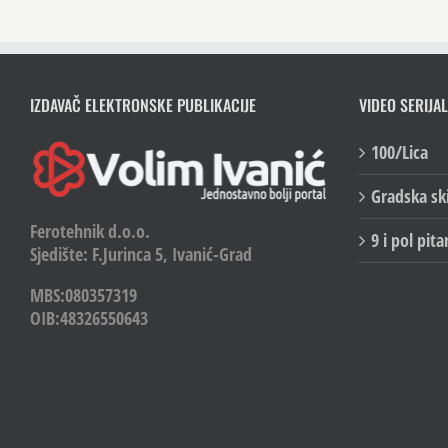
IZDAVAČ ELEKTRONSKE PUBLIKACIJE
VIDEO SERIJAL
100/Lica
Gradska sk
Ferotehnik d.o.o.
9 i pol pita
Sjedište: F.Jurinca 5, Ivanić-Grad
MBS:080357319
OIB:48326550643