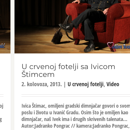
U crvenoj fotelji sa Ivicom
Štimcem
2. kolovoza, 2013.
|
U crvenoj fotelji
,
Video
oj
Ivica Štimac, omiljeni gradski dimnjačar govori o svo
poslu i životu u Ivanić Gradu. Osim što je omiljen kao
g
dimnjačar, naš Ivek ima i drugih skrivenih talenata...
Autor:Jadranko Pongrac // kamera:Jadranko Pongrac,