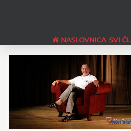
Skip
to
content
NASLOVNICA
SVI Č