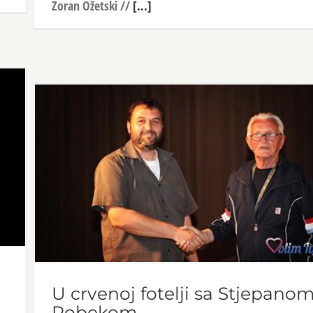
Zoran Ožetski //
[...]
U crvenoj fotelji sa Stjepano
Robekom