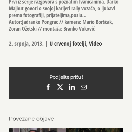
Prvi iz serije razgovora s poznatim Ivanićanima. Darko
Majhut govori o svojoj karijeri rally vozača, o ljubavi
prema fotografiji, prijateljima,poslu…
Autor:Jadranko Pongrac // kamera: Mario Boršćak,
Zoran Ožetski // montaža: Branko Vuković
2. srpnja, 2013.
|
U crvenoj fotelji
,
Video
Podijelite priču !
Facebook
X
LinkedIn
Email
Povezane objave