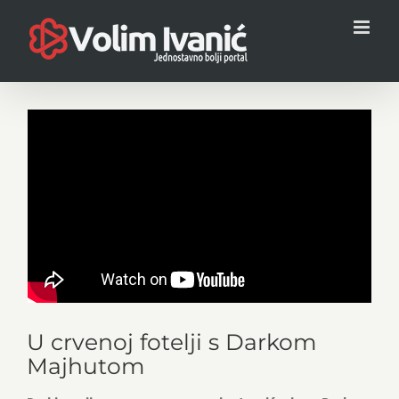
Skip
to
content
View
Larger
Image
U crvenoj fotelji s Darkom
Majhutom