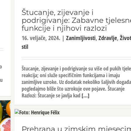
Štucanje, zijevanje i
podrigivanje: Zabavne tjelesn
funkcije i njihovi razlozi
16. veljače, 2024.
|
Zanimljivosti
,
Zdravlje
,
Živo
stil
o
Štucanje, zijevanje i podrigivanje su više od pukih tjel
reakcija; oni služe specifičnim funkcijama i imaju
nu
zanimljive uzroke. Uz dodatak nekoliko šaljivih događa
pogledajmo bliže što uzrokuje ove pojave. Štucanje
Razlozi: Štucanje se javlja kad
[...]
Prehrana u zimskim mjeseci