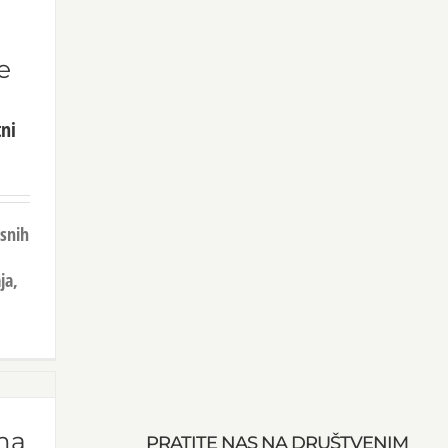
e
tni
esnih
ja,
ma
PRATITE NAS NA DRUŠTVENIM