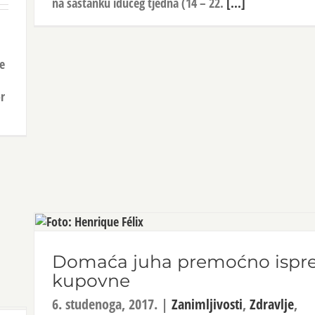
na sastanku idućeg tjedna (14 – 22.
[...]
e
r
Domaća juha premoćno ispr
kupovne
6. studenoga, 2017.
|
Zanimljivosti
,
Zdravlje
,