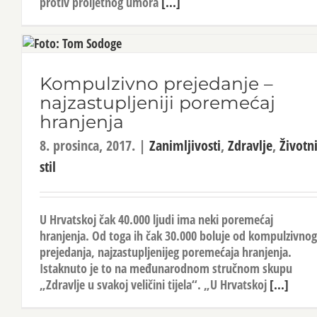
protiv proljetnog umora
[...]
Kompulzivno prejedanje –
najzastupljeniji poremećaj
hranjenja
8. prosinca, 2017.
|
Zanimljivosti
,
Zdravlje
,
Životn
stil
U Hrvatskoj čak 40.000 ljudi ima neki poremećaj
hranjenja. Od toga ih čak 30.000 boluje od kompulzivnog
prejedanja, najzastupljenijeg poremećaja hranjenja.
Istaknuto je to na međunarodnom stručnom skupu
„Zdravlje u svakoj veličini tijela“. „U Hrvatskoj
[...]