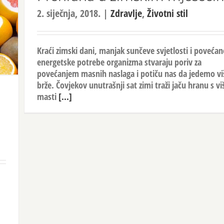
2. siječnja, 2018.
|
Zdravlje
,
Životni stil
Kraći zimski dani, manjak sunčeve svjetlosti i povećan
energetske potrebe organizma stvaraju poriv za
povećanjem masnih naslaga i potiču nas da jedemo viš
brže. Čovjekov unutrašnji sat zimi traži jaču hranu s vi
masti
[...]