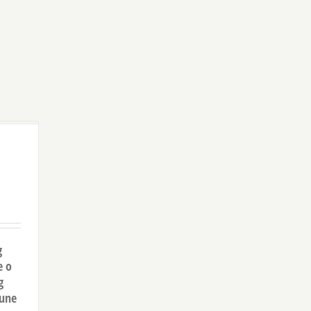
g
e o
g
tune