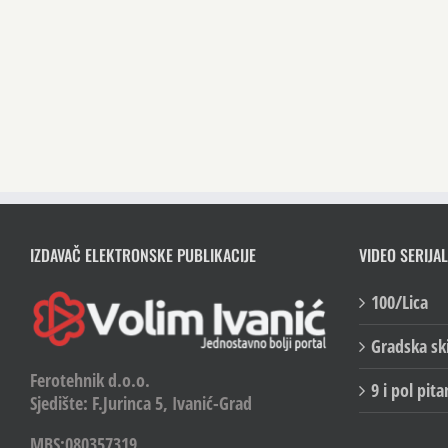
IZDAVAČ ELEKTRONSKE PUBLIKACIJE
VIDEO SERIJAL
100/Lica
Gradska sk
Ferotehnik d.o.o.
9 i pol pita
Sjedište: F.Jurinca 5, Ivanić-Grad
MBS:080357319