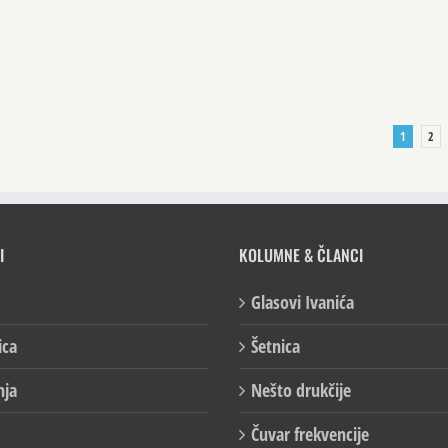
1
2
I
KOLUMNE & ČLANCI
Glasovi Ivanića
ica
Šetnica
nja
Nešto drukčije
Čuvar frekvencije