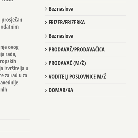
Bez naslova
o prosječan
FRIZER/FRIZERKA
 dodatnim
Bez naslova
anje ovog
PRODAVAČ/PRODAVAČICA
ja rada,
uropskih
PRODAVAČ (M/Ž)
 izvršitelja u
e za rad u za
VODITELJ POSLOVNICE M/Ž
ravednije
čnih
DOMAR/KA