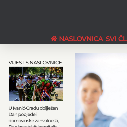
Skip
to
content
NASLOVNICA
SVI Č
View
Larger
VIJEST S NASLOVNICE
Image
U Ivanić-Gradu obilježen
Dan pobjede i
domovinske zahvalnosti,
Dan hrvatskih branitelja i