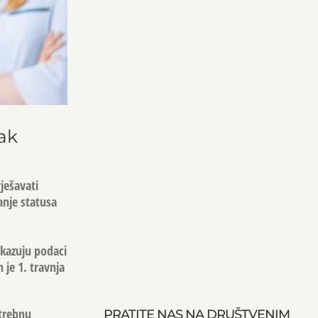
ak
ješavati
anje statusa
okazuju podaci
 je 1. travnja
otrebnu
PRATITE NAS NA DRUŠTVENIM