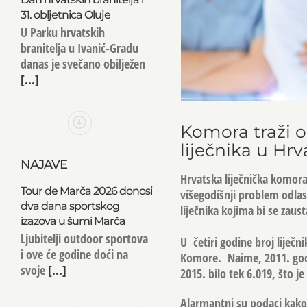
31. obljetnica Oluje
U Parku hrvatskih
branitelja u Ivanić-Gradu
danas je svečano obilježen
[...]
Komora traži o
liječnika u Hrv
NAJAVE
Hrvatska liječnička komora
Tour de Marča 2026 donosi
višegodišnji problem odlask
dva dana sportskog
liječnika kojima bi se zau
izazova u šumi Marča
Ljubitelji outdoor sportova
U četiri godine broj liječn
i ove će godine doći na
Komore. Naime, 2011. godine
svoje
[...]
2015. bilo tek 6.019, što je
Alarmantni su podaci kako j