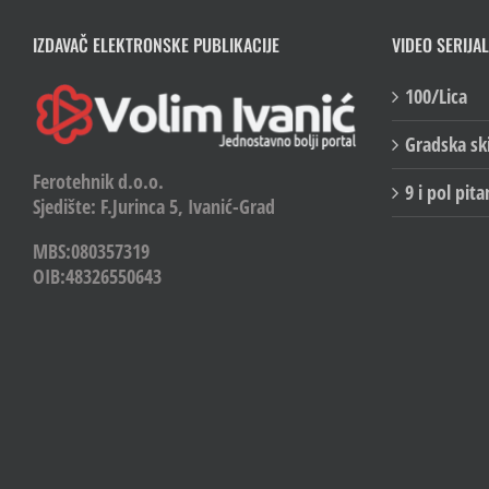
IZDAVAČ ELEKTRONSKE PUBLIKACIJE
VIDEO SERIJAL
100/Lica
Gradska sk
Ferotehnik d.o.o.
9 i pol pita
Sjedište: F.Jurinca 5, Ivanić-Grad
MBS:080357319
OIB:48326550643