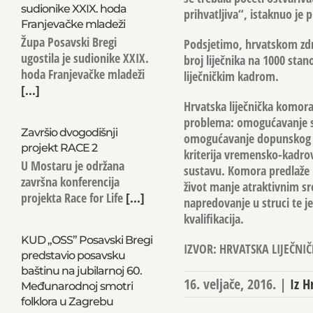
sudionike XXIX. hoda
prihvatljiva“, istaknuo je 
Franjevačke mladeži
Župa Posavski Bregi
Podsjetimo, hrvatskom zdra
ugostila je sudionike XXIX.
broj liječnika na 1000 st
hoda Franjevačke mladeži
liječničkim kadrom.
[...]
Hrvatska liječnička komora
problema: omogućavanje str
Završio dvogodišnji
omogućavanje dopunskog ra
projekt RACE 2
kriterija vremensko-kadrov
U Mostaru je održana
sustavu. Komora predlaže p
završna konferencija
život manje atraktivnim s
projekta Race for Life
[...]
napredovanje u struci te j
kvalifikacija.
KUD „OSS” Posavski Bregi
IZVOR: HRVATSKA LIJEČN
predstavio posavsku
baštinu na jubilarnoj 60.
16. veljače, 2016.
|
Iz H
Međunarodnoj smotri
folklora u Zagrebu