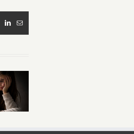
book
X
LinkedIn
Email