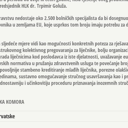
predsjednik HLK dr. Trpimir Goluža.
vstvu nedostaje oko 2.500 bolničkih specijalista da bi dosegnu
anovnika u zemljama EU, koje usprkos tom broju imaju potrebu za
 sljedeće mjere vidi kao mogućnosti konkretnih poteza za rješav
ukovnog kolektivnog pregovaranja za liječnike, bolju organizaci
da liječnicima kod poslodavca iz iste djelatnosti, uvažavanje e
skih normativa u pružanju zdravstvenih usluga te povećanje broja
ovoljnije stambeno kreditiranje mlađih liječnika, porezne olakšic
redinama, sustavno omogućavanje stručnog usavršavanja kao i p
ednostavniju i učinkovitiju proceduru priznavanja inozemnih stru
IČKA KOMORA
rvatske