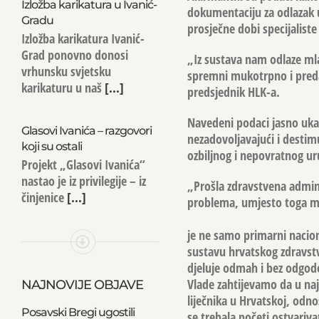
Izložba karikatura u Ivanić-
dokumentaciju za odlazak 
Gradu
prosječne dobi specijaliste
Izložba karikatura Ivanić-
Grad ponovno donosi
„Iz sustava nam odlaze mlad
vrhunsku svjetsku
spremni mukotrpno i preda
karikaturu u naš
[...]
predsjednik HLK-a.
Navedeni podaci jasno ukazu
Glasovi Ivanića – razgovori
nezadovoljavajući i destimu
koji su ostali
ozbiljnog i nepovratnog ur
Projekt „Glasovi Ivanića“
nastao je iz privilegije – iz
„Prošla zdravstvena adminis
činjenice
[...]
problema, umjesto toga ma
je ne samo primarni nacion
sustavu hrvatskog zdravst
djeluje odmah i bez odgode
Vlade zahtijevamo da u n
NAJNOVIJE OBJAVE
liječnika u Hrvatskoj, odn
Posavski Bregi ugostili
se trebala početi ostvarivat