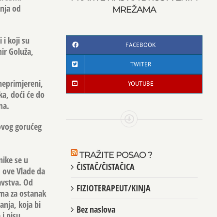
nja od
MREŽAMA
 i koji su
FACEBOOK
ir Goluža,
TWITER
 neprimjereni,
YOUTUBE
ka, doći će do
ma.
 ovog gorućeg
TRAŽITE POSAO ?
nike se u
ČISTAČ/ČISTAČICA
 ove Vlade da
avstva. Od
FIZIOTERAPEUT/KINJA
ma za ostanak
nja, koja bi
Bez naslova
 i nisu