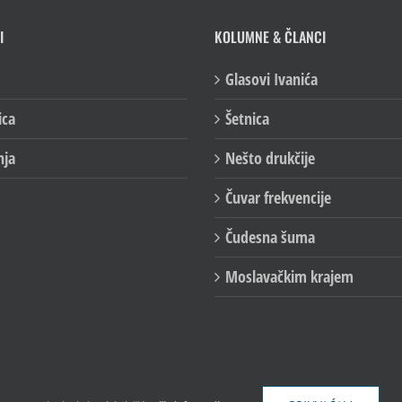
I
KOLUMNE & ČLANCI
Glasovi Ivanića
ica
Šetnica
nja
Nešto drukčije
Čuvar frekvencije
Čudesna šuma
Moslavačkim krajem