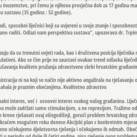
u inozemstvo, pri čemu je njihova prosječna dob za 17 godina ma
 u sustavu (35 godina : 52 godine).
i, sposobni liječnici koji su uvjereni u svoje znanje i sposobnosti
no raditi. Odlazi nam perspektiva sustava“, upozorava dr. Trpim
ju da su trenutni uvjeti rada, kao i društvena pozicija liječnika
lativni. Ako se čim prije ne zaustavi ovakav trend odlaska liječni
ušavanja kvalitete pružanja zdravstvene skrbi hrvatskim građani
tracija ni na koji se način nije aktivno angažirala na rješavanju
hala je praznim obećanjima. Kvalitetno zdravstvo
alni interes, već i osnovni interes svakog našeg građanina. Liječ
va može zadržati samo stimulacijom, a ne represijom. Tražimo od
 krene rješavati ovaj višegodišnji, gorući problem hrvatskog zdr
ajkraćem mogućem roku donese Akcijski plan s konkretnim mjera
osno očekujemo djelotvorna rješenja i očekujemo ih odmah. Obeća
i u periodu od dvije ili četiri godine, nisu rješenje ovog problema