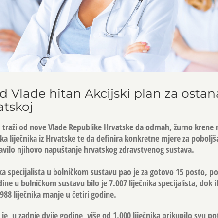
d Vlade hitan Akcijski plan za ostan
atskoj
 traži od nove Vlade Republike Hrvatske da odmah, žurno krene r
a liječnika iz Hrvatske te da definira konkretne mjere za poboljš
stavilo njihovo napuštanje hrvatskog zdravstvenog sustava.
ika specijalista u bolničkom sustavu pao je za gotovo 15 posto, p
 u bolničkom sustavu bilo je 7.007 liječnika specijalista, dok ih
 988 liječnika manje u četiri godine.
e, u zadnje dvije godine, više od 1.000 liječnika prikupilo svu p