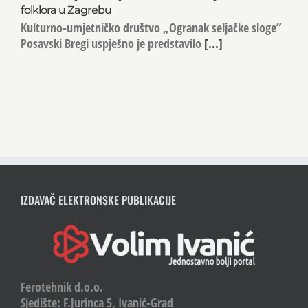
folklora u Zagrebu
Kulturno-umjetničko društvo „Ogranak seljačke sloge”
Posavski Bregi uspješno je predstavilo
[...]
IZDAVAČ ELEKTRONSKE PUBLIKACIJE
Ferotehnik d.o.o.
Sjedište: F.Jurinca 5, Ivanić-Grad