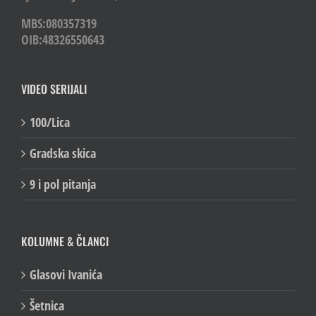
MBS:080357319
OIB:48326550643
VIDEO SERIJALI
100/Lica
Gradska skica
9 i pol pitanja
KOLUMNE & ČLANCI
Glasovi Ivanića
Šetnica