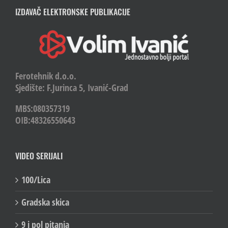
IZDAVAČ ELEKTRONSKE PUBLIKACIJE
Ferotehnik d.o.o.
Sjedište: F.Jurinca 5, Ivanić-Grad
MBS:080357319
OIB:48326550643
VIDEO SERIJALI
100/Lica
Gradska skica
9 i pol pitanja