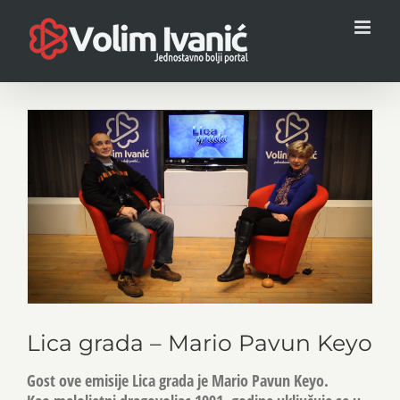
Skip
to
content
View
Larger
Image
Lica grada – Mario Pavun Keyo
Gost ove emisije Lica grada je Mario Pavun Keyo.