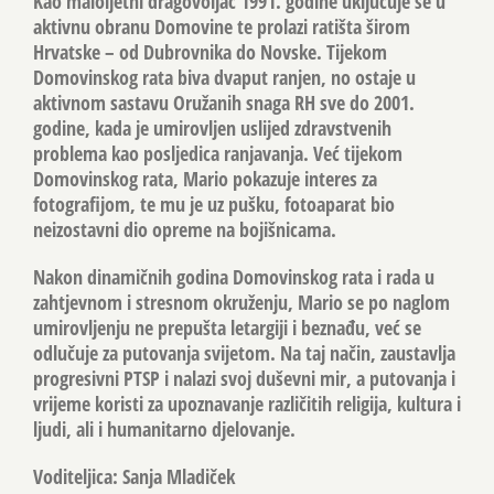
Kao maloljetni dragovoljac 1991. godine uključuje se u
aktivnu obranu Domovine te prolazi ratišta širom
Hrvatske – od Dubrovnika do Novske. Tijekom
Domovinskog rata biva dvaput ranjen, no ostaje u
aktivnom sastavu Oružanih snaga RH sve do 2001.
godine, kada je umirovljen uslijed zdravstvenih
problema kao posljedica ranjavanja. Već tijekom
Domovinskog rata, Mario pokazuje interes za
fotografijom, te mu je uz pušku, fotoaparat bio
neizostavni dio opreme na bojišnicama.
Nakon dinamičnih godina Domovinskog rata i rada u
zahtjevnom i stresnom okruženju, Mario se po naglom
umirovljenju ne prepušta letargiji i beznađu, već se
odlučuje za putovanja svijetom. Na taj način, zaustavlja
progresivni PTSP i nalazi svoj duševni mir, a putovanja i
vrijeme koristi za upoznavanje različitih religija, kultura i
ljudi, ali i humanitarno djelovanje.
Voditeljica: Sanja Mladiček