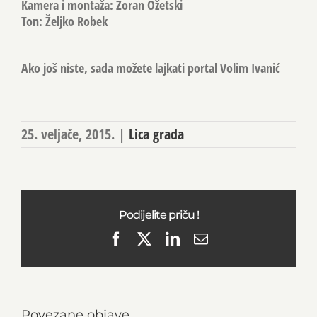
Kamera i montaža: Zoran Ožetski
Ton: Željko Robek
Ako još niste, sada možete lajkati portal Volim Ivanić
25. veljače, 2015.
|
Lica grada
Podijelite priču !
Facebook
X
LinkedIn
Email
Povezane objave