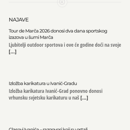
NAJAVE
Tour de Marča 2026 donosi dva dana sportskog
izazova u šumi Marča
Ljubitelji outdoor sportova i ove će godine doći na svoje
[...]
Izložba karikatura u Ivanić-Gradu
Izložba karikatura Ivanić-Grad ponovno donosi
vrhunsku svjetsku karikaturu u naš
[...]
Glasovi Ivanića – razgovori koji su ostali