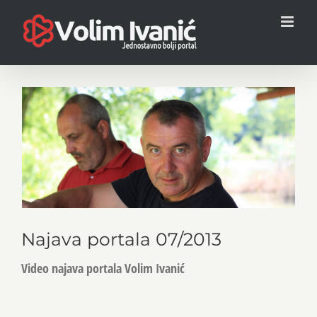
Skip
to
content
View
Larger
Image
Najava portala 07/2013
Video najava portala Volim Ivanić