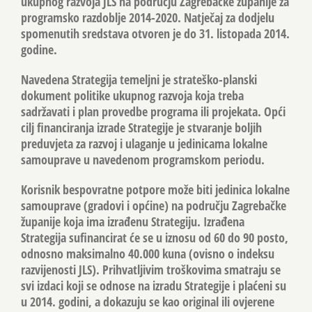
ukupnog razvoja JLS na području Zagrebačke županije za
programsko razdoblje 2014-2020. Natječaj za dodjelu
spomenutih sredstava otvoren je do 31. listopada 2014.
godine.
Navedena Strategija temeljni je strateško-planski
dokument politike ukupnog razvoja koja treba
sadržavati i plan provedbe programa ili projekata. Opći
cilj financiranja izrade Strategije je stvaranje boljih
preduvjeta za razvoj i ulaganje u jedinicama lokalne
samouprave u navedenom programskom periodu.
Korisnik bespovratne potpore može biti jedinica lokalne
samouprave (gradovi i općine) na području Zagrebačke
županije koja ima izrađenu Strategiju. Izrađena
Strategija sufinancirat će se u iznosu od 60 do 90 posto,
odnosno maksimalno 40.000 kuna (ovisno o indeksu
razvijenosti JLS). Prihvatljivim troškovima smatraju se
svi izdaci koji se odnose na izradu Strategije i plaćeni su
u 2014. godini, a dokazuju se kao original ili ovjerene