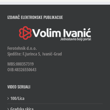
IZDAVAČ ELEKTRONSKE PUBLIKACIJE
Ferotehnik d.o.o.
Sjedište: F.Jurinca 5, Ivanić-Grad
MBS:080357319
OIB:48326550643
VIDEO SERIJALI
100/Lica
Gradska skica