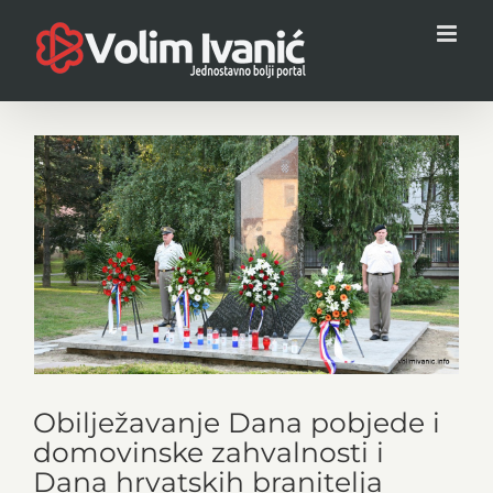
Skip
to
content
View
Larger
Image
Obilježavanje Dana pobjede i
domovinske zahvalnosti i
Dana hrvatskih branitelja