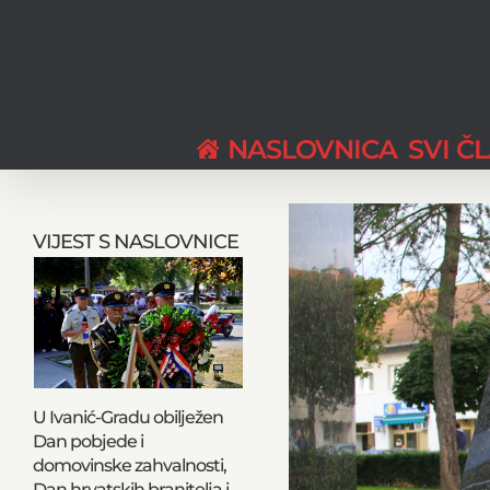
Skip
to
content
NASLOVNICA
SVI Č
View
Larger
VIJEST S NASLOVNICE
Image
U Ivanić-Gradu obilježen
Dan pobjede i
domovinske zahvalnosti,
Dan hrvatskih branitelja i