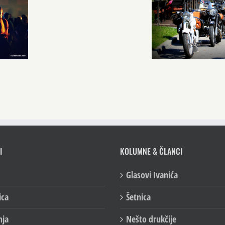
I
KOLUMNE & ČLANCI
Glasovi Ivanića
ica
Šetnica
nja
Nešto drukčije