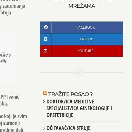
og zauzimanja
MREŽAMA
 broja
FACEBOOK
TWITER
YOUTUBE
učke s
ili
TRAŽITE POSAO ?
 PP Ivanić
DOKTOR/ICA MEDICINE
oba.
SPECIJALIST/ICA GINEKOLOGIJE I
OPSTETRICIJE
ac
koji je svim
j suradnji
OČITAVAČ/ICA STRUJE
uradnju dali