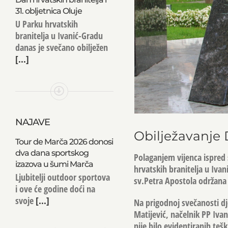
31. obljetnica Oluje
U Parku hrvatskih
branitelja u Ivanić-Gradu
danas je svečano obilježen
[...]
NAJAVE
Obilježavanje 
Tour de Marča 2026 donosi
dva dana sportskog
Polaganjem vijenca ispred
izazova u šumi Marča
hrvatskih branitelja u Ivan
Ljubitelji outdoor sportova
sv.Petra Apostola održana 
i ove će godine doći na
svoje
[...]
Na prigodnoj svečanosti dj
Matijević
, načelnik PP Iva
nije bilo evidentiranih teš