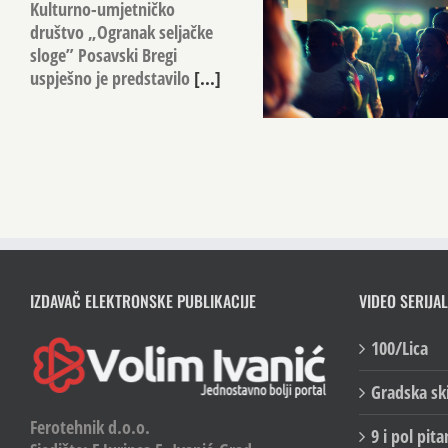
Kulturno-umjetničko
društvo „Ogranak seljačke
sloge” Posavski Bregi
uspješno je predstavilo
[...]
IZDAVAČ ELEKTRONSKE PUBLIKACIJE
VIDEO SERIJAL
100/Lica
Gradska sk
Ferotehnik d.o.o.
9 i pol pita