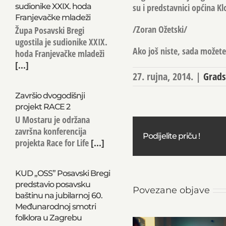
su i predstavnici općina Kl
sudionike XXIX. hoda
Franjevačke mladeži
/Zoran Ožetski/
Župa Posavski Bregi
ugostila je sudionike XXIX.
Ako još niste, sada možete 
hoda Franjevačke mladeži
[...]
27. rujna, 2014.
|
Grads
Završio dvogodišnji
projekt RACE 2
U Mostaru je održana
završna konferencija
Podijelite priču !
projekta Race for Life
[...]
KUD „OSS” Posavski Bregi
predstavio posavsku
Povezane objave
baštinu na jubilarnoj 60.
Međunarodnoj smotri
folklora u Zagrebu