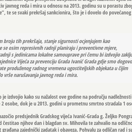
tiv javnog reda i mira u odnosu na 2013. godinu su u porastu zb
je”, te se svaki prekršaj sankcionira, što je i dovelo do povećanog
broju tih prekršaja, stanje sigurnosti ocjenjujem kao
e se osim represivnih radnji planiraju i preventivne mjere,
dnji s jedinicama lokalne samouprave pri čemu bi izdvojio zaklj
jednice Vijeća za prevenciju Grada Ivanić Grada gdje smo dogovor
rate produženog radnog vremena ugostiteljskih objekata u čijim
o vrše narušavanja javnog reda i mira.
 je izdvojio kako su nažalost ove godine na području nadležnosti
2 osobe, dok je u 2013. godini u prometnu smrtno stradala 1 os
nazočio predsjednik Gradskog vijeća Ivanić-Grada g.
Željko Pongr
 čestitao njihov dan i blagdan sv. Mihovila te zahvalio na odlično
t građana zajednički zadatak i obaveza. Pohvalu za odličan rad i s