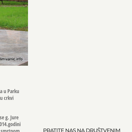
a u Parku
u crkvi
se g.
Jure
2014.godini
sa smrtnom
PRATITE NAS NA DRUŠTVENIM