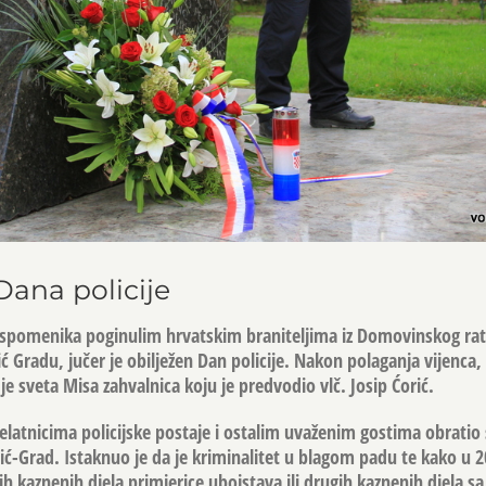
Dana policije
 spomenika poginulim hrvatskim braniteljima iz Domovinskog rat
ić Gradu, jučer je obilježen Dan policije. Nakon polaganja vijenca, 
je sveta Misa zahvalnica koju je predvodio vlč.
Josip Ćorić
.
elatnicima policijske postaje i ostalim uvaženim gostima obratio 
nić-Grad. Istaknuo je da je kriminalitet u blagom padu te kako u 
kih kaznenih djela primjerice ubojstava ili drugih kaznenih djela 