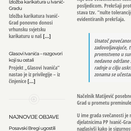
Izložba karikatura u Ivanić-
posljedicom. Prekršaji pro
Gradu
stava tzv. “nulte toleranci
Izložba karikatura Ivanić-
evidentiranih prekršaja.
Grad ponovno donosi
vrhunsku svjetsku
karikaturu u naš
[...]
Unatoč povećanom 
zadovoljavajuće, t
prvenstveno u sura
Glasovi Ivanića – razgovori
koji su ostali
nedavno održane s
Projekt „Glasovi Ivanića“
radnje u cilju usk
nastao je iz privilegije – iz
zonama se učestal
činjenice
[...]
Načelnik Matijević posebno
Grad u prometu preminule 
U ime grada svečanosti je 
NAJNOVIJE OBJAVE
djelatnicima PP Ivanić-Grad
naglasivši kako je sigurnos
Posavski Bregi ugostili