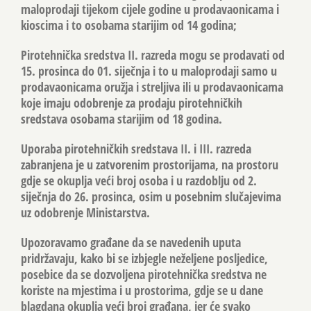
maloprodaji tijekom cijele godine u prodavaonicama i
kioscima i to osobama starijim od 14 godina;
Pirotehnička sredstva II. razreda mogu se prodavati od
15. prosinca do 01. siječnja i to u maloprodaji samo u
prodavaonicama oružja i streljiva ili u prodavaonicama
koje imaju odobrenje za prodaju pirotehničkih
sredstava osobama starijim od 18 godina.
Uporaba pirotehničkih sredstava II. i III. razreda
zabranjena je u zatvorenim prostorijama, na prostoru
gdje se okuplja veći broj osoba i u razdoblju od 2.
siječnja do 26. prosinca, osim u posebnim slučajevima
uz odobrenje Ministarstva.
Upozoravamo građane da se navedenih uputa
pridržavaju, kako bi se izbjegle neželjene posljedice,
posebice da se dozvoljena pirotehnička sredstva ne
koriste na mjestima i u prostorima, gdje se u dane
blagdana okuplja veći broj građana, jer će svako