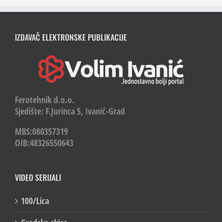
IZDAVAČ ELEKTRONSKE PUBLIKACIJE
Ferotehnik d.o.o.
Sjedište: F.Jurinca 5, Ivanić-Grad
MBS:080357319
OIB:48326550643
VIDEO SERIJALI
100/Lica