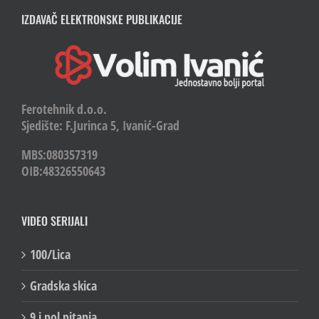
IZDAVAČ ELEKTRONSKE PUBLIKACIJE
Ferotehnik d.o.o.
Sjedište: F.Jurinca 5, Ivanić-Grad
MBS:080357319
OIB:48326550643
VIDEO SERIJALI
100/Lica
Gradska skica
9 i pol pitanja