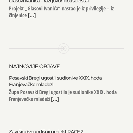
Glasovi Ivanića – razgovori koji su ostali
Projekt „Glasovi Ivanića“ nastao je iz privilegije – iz
činjenice
[...]
NAJNOVIJE OBJAVE
Posavski Bregi ugostili sudionike XXIX. hoda
Franjevačke mladeži
Župa Posavski Bregi ugostila je sudionike XXIX. hoda
Franjevačke mladeži
[...]
Završio dvogodišnji projekt RACE 2