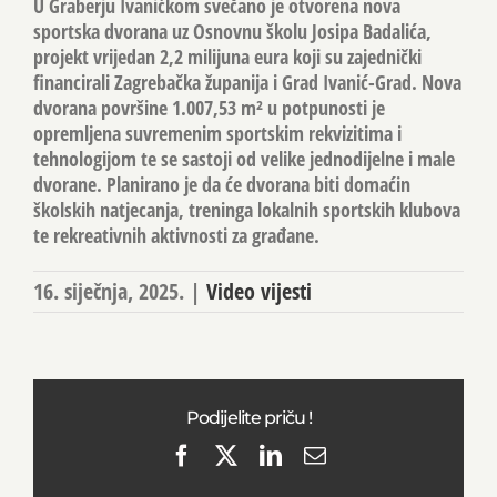
U Graberju Ivanićkom svečano je otvorena nova
sportska dvorana uz Osnovnu školu Josipa Badalića,
projekt vrijedan 2,2 milijuna eura koji su zajednički
financirali Zagrebačka županija i Grad Ivanić-Grad. Nova
dvorana površine 1.007,53 m² u potpunosti je
opremljena suvremenim sportskim rekvizitima i
tehnologijom te se sastoji od velike jednodijelne i male
dvorane. Planirano je da će dvorana biti domaćin
školskih natjecanja, treninga lokalnih sportskih klubova
te rekreativnih aktivnosti za građane.
16. siječnja, 2025.
|
Video vijesti
Podijelite priču !
Facebook
X
LinkedIn
Email