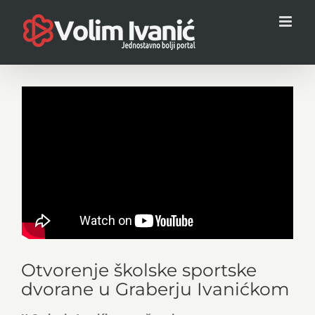
Skip
to
content
Otvorenje školske sportske
dvorane u Graberju Ivanićkom