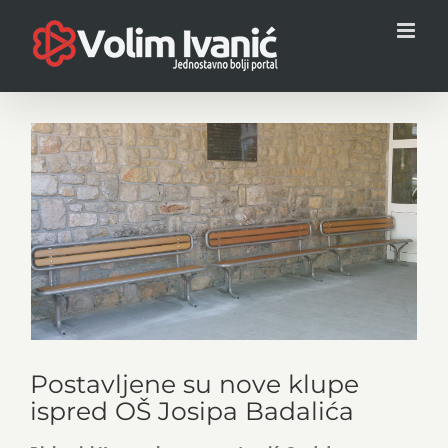
Skip
to
content
View
Larger
Image
Postavljene su nove klupe
ispred OŠ Josipa Badalića