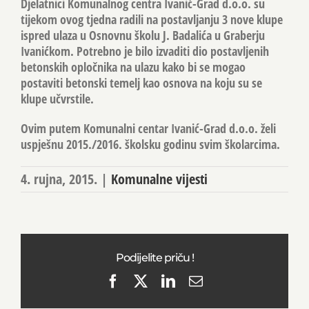
Djelatnici Komunalnog centra Ivanić-Grad d.o.o. su
tijekom ovog tjedna radili na postavljanju 3 nove klupe
ispred ulaza u Osnovnu školu J. Badalića u Graberju
Ivanićkom. Potrebno je bilo izvaditi dio postavljenih
betonskih opločnika na ulazu kako bi se mogao
postaviti betonski temelj kao osnova na koju su se
klupe učvrstile.
Ovim putem Komunalni centar Ivanić-Grad d.o.o. želi
uspješnu 2015./2016. školsku godinu svim školarcima.
4. rujna, 2015.
|
Komunalne vijesti
Podijelite priču !
Facebook
X
LinkedIn
Email