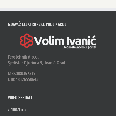
IZDAVAČ ELEKTRONSKE PUBLIKACIJE
Ferotehnik d.o.o.
Sjedište: F.Jurinca 5, Ivanić-Grad
MBS:080357319
OIB:48326550643
VIDEO SERIJALI
100/Lica