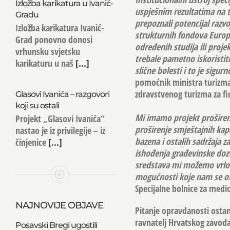
Izložba karikatura u Ivanić-
uspješnim rezultatima na t
Gradu
prepoznali potencijal razvo
Izložba karikatura Ivanić-
strukturnih fondova Europs
Grad ponovno donosi
određenih studija ili proje
vrhunsku svjetsku
trebale pametno iskoristiti
karikaturu u naš
[...]
slične bolesti i to je sigu
pomoćnik ministra turizma k
zdravstvenog turizma za fin
Glasovi Ivanića – razgovori
koji su ostali
Mi imamo projekt proširenj
Projekt „Glasovi Ivanića“
proširenje smještajnih kapa
nastao je iz privilegije – iz
bazena i ostalih sadržaja za
činjenice
[...]
ishođenja građevinske dozvo
sredstava mi možemo vrlo br
mogućnosti koje nam se ot
Specijalne bolnice za medic
NAJNOVIJE OBJAVE
Pitanje opravdanosti ostank
ravnatelj Hrvatskog zavoda
Posavski Bregi ugostili