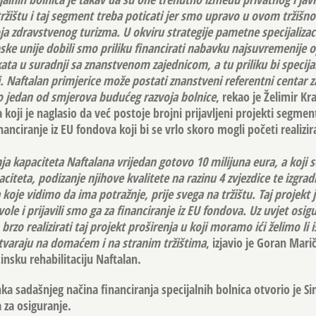
ržištu i taj segment treba poticati jer smo upravo u ovom tržišno
ja zdravstvenog turizma. U okviru strategije pametne specijalizaci
ke unije dobili smo priliku financirati nabavku najsuvremenije 
kata u suradnji sa znanstvenom zajednicom, a tu priliku bi specija
. Naftalan primjerice može postati znanstveni referentni centar za
rno jedan od smjerova budućeg razvoja bolnice
, rekao je Želimir Kr
oji je naglasio da već postoje brojni prijavljeni projekti segmen
anciranje iz EU fondova koji bi se vrlo skoro mogli početi realizira
a kapaciteta Naftalana vrijedan gotovo 10 milijuna eura, a koji 
citeta, podizanje njihove kvalitete na razinu 4 zvjezdice te izgra
 koje vidimo da ima potražnje, prije svega na tržištu. Taj projekt j
le i prijavili smo ga za financiranje iz EU fondova. Uz uvjet osig
zo realizirati taj projekt proširenja u koji moramo ići želimo li is
varaju na domaćem i na stranim tržištima
, izjavio je Goran Marič
insku rehabilitaciju Naftalan.
a sadašnjeg načina financiranja specijalnih bolnica otvorio je Si
 za osiguranje.