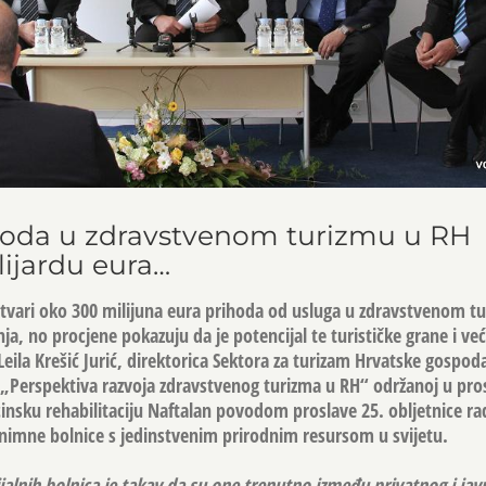
ihoda u zdravstvenom turizmu u RH
ijardu eura…
stvari oko 300 milijuna eura prihoda od usluga u zdravstvenom t
ja, no procjene pokazuju da je potencijal te turističke grane i već
 Leila Krešić Jurić, direktorica Sektora za turizam Hrvatske gosp
 „Perspektiva razvoja zdravstvenog turizma u RH“ održanoj u pr
cinsku rehabilitaciju Naftalan povodom proslave 25. obljetnice rad
znimne bolnice s jedinstvenim prirodnim resursom u svijetu.
ijalnih bolnica je takav da su one trenutno između privatnog i jav