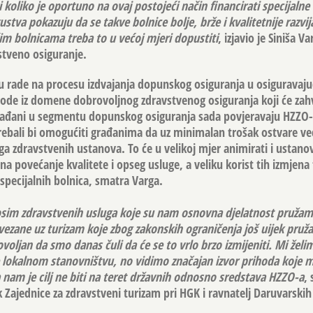
i koliko je oportuno na ovaj postojeći način financirati specijalne 
stva pokazuju da se takve bolnice bolje, brže i kvalitetnije razvij
ćim bolnicama treba to u većoj mjeri dopustiti
, izjavio je Siniša V
stveno osiguranje.
u rade na procesu izdvajanja dopunskog osiguranja u osiguravaju
ode iz domene dobrovoljnog zdravstvenog osiguranja koji će zahv
rađani u segmentu dopunskog osiguranja sada povjeravaju HZZO-a
trebali bi omogućiti građanima da uz minimalan trošak ostvare v
ga zdravstvenih ustanova. To će u velikoj mjer animirati i ustano
na povećanje kvalitete i opseg usluge, a veliku korist tih izmjena 
specijalnih bolnica, smatra Varga.
osim zdravstvenih usluga koje su nam osnovna djelatnost pružamo 
 vezane uz turizam koje zbog zakonskih ograničenja još uijek pru
ovoljan da smo danas čuli da će se to vrlo brzo izmijeniti. Mi želim
e lokalnom stanovništvu, no vidimo značajan izvor prihoda koje
a nam je cilj ne biti na teret državnih odnosno sredstava HZZO-a
, 
Zajednice za zdravstveni turizam pri HGK i ravnatelj Daruvarskih 