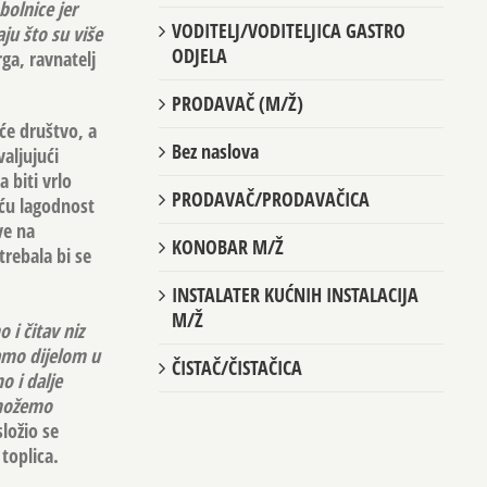
bolnice jer
VODITELJ/VODITELJICA GASTRO
aju što su više
ODJELA
arga, ravnatelj
PRODAVAČ (M/Ž)
će društvo, a
Bez naslova
aljujući
 biti vrlo
PRODAVAČ/PRODAVAČICA
eću lagodnost
ve na
KONOBAR M/Ž
trebala bi se
INSTALATER KUĆNIH INSTALACIJA
M/Ž
i čitav niz
žamo dijelom u
ČISTAČ/ČISTAČICA
o i dalje
 možemo
složio se
toplica.