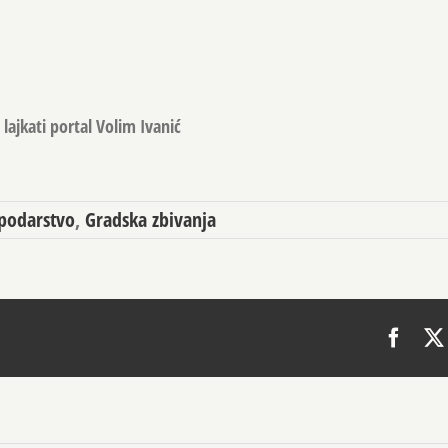
lajkati portal Volim Ivanić
podarstvo
,
Gradska zbivanja
Face