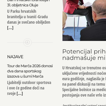
31. obljetnica Oluje
U Parku hrvatskih
branitelja u Ivanić-Gradu
danas je svečano obilježen
[...]
Potencijal pr
NAJAVE
nadmašuje mil
Tour de Marča 2026 donosi
U Hrvatskoj se trenutno o
dva dana sportskog
uključene vrijednosti noćen
izazova u šumi Marča
eura godišnje, naglasila je
Ljubitelji outdoor sportova
na panel diskusiji na temu
i ove će godine doći na
Specijalne bolnice za medi
svoje
[...]
postojanja ove naše vrlo i
Institucionalni ustroj spec