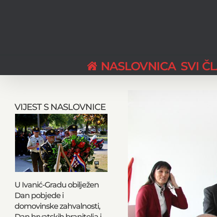
Skip
to
content
NASLOVNICA
SVI Č
View
Larger
VIJEST S NASLOVNICE
Image
U Ivanić-Gradu obilježen
Dan pobjede i
domovinske zahvalnosti,
Dan hrvatskih branitelja i