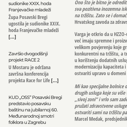
Ono što je bitno je odredit
sudionike XXIX. hoda
sva pozitivna inozemna isku
Franjevačke mladeži
na tržištu. Zato se i doma
Župa Posavski Bregi
Hrvatskog zavoda za zdrav
ugostila je sudionike XXIX.
hoda Franjevačke mladeži
Varga je otkrio da u HZZO-
[...]
već imaju spremne i proizv
velikom povjerenju koje g
konkurentni na tržištu, a 
Završio dvogodišnji
u korištenju dodatnih uslu
projekt RACE 2
modernizaciju kapaciteta i 
U Mostaru je održana
ostvariti upravo u domeni 
završna konferencija
projekta Race for Life
[...]
Mi kao specijalne bolnice 
drugih usluga koje su više
KUD „OSS” Posavski Bregi
„sivoj zoni“ i vrlo sam zad
predstavio posavsku
pružati zdravstvene uslug
baštinu na jubilarnoj 60.
ostvariti sami na tržištu p
Međunarodnoj smotri
Marcel Medak, predsjednik 
folklora u Zagrebu