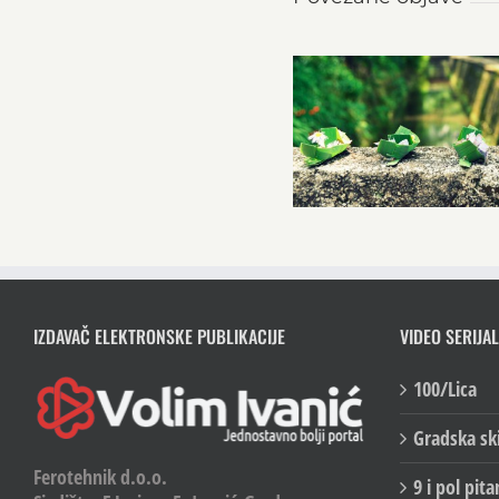
IZDAVAČ ELEKTRONSKE PUBLIKACIJE
VIDEO SERIJAL
100/Lica
Gradska sk
Ferotehnik d.o.o.
9 i pol pita