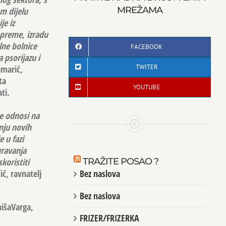
MREŽAMA
m dijelu
je iz
opreme, izradu
lne bolnice
FACEBOOK
 psorijazu i
TWITER
amarić,
ta
YOUTUBE
ti.
se odnosi na
dnju novih
e u fazi
uravanja
koristiti
TRAŽITE POSAO ?
ić, ravnatelj
Bez naslova
Bez naslova
nišaVarga,
FRIZER/FRIZERKA