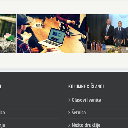
I
KOLUMNE & ČLANCI
Glasovi Ivanića
ica
Šetnica
nja
Nešto drukčije