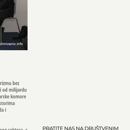
urizmu bez
i od milijardu
odarske komore
ostorima
a i
PRATITE NAS NA DRUŠTVENIM
nog sektora, s