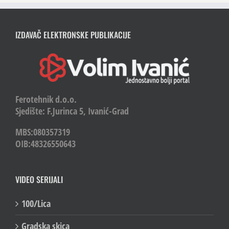
IZDAVAČ ELEKTRONSKE PUBLIKACIJE
Ferotehnik d.o.o.
Sjedište: F.Jurinca 5, Ivanić-Grad
MBS:080357319
OIB:48326550643
VIDEO SERIJALI
100/Lica
Gradska skica