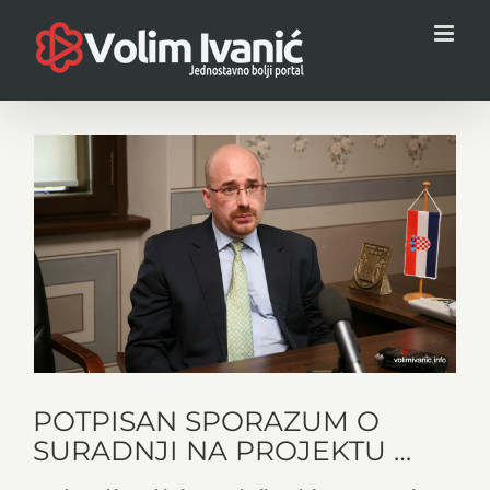
Skip
to
content
View
Larger
Image
POTPISAN SPORAZUM O
SURADNJI NA PROJEKTU …