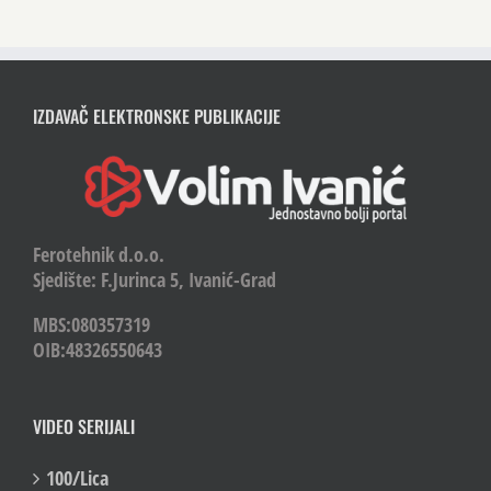
IZDAVAČ ELEKTRONSKE PUBLIKACIJE
Ferotehnik d.o.o.
Sjedište: F.Jurinca 5, Ivanić-Grad
MBS:080357319
OIB:48326550643
VIDEO SERIJALI
100/Lica