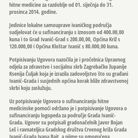
hitne medicine za razdoblje od 01. siječnja do 31.
prosinca 2014. godine.
Jedinice lokalne samouprave ivanićkog područja
sudjelovat će u sufinanciranju s iznosom od 400.00,00
kuna i to Grad Ivanić-Grad s 200.00,00, Općina Križ s
120.000,00 i Općina Kloštar Ivanić s 80.000,00 kuna.
Potpisivanju Ugovora nazočila je i pročelnica Upravnog
odjela za zdravstvo i socijalnu skrb Zagrebačke županije
Ksenija Čuljak koja je izrazila zadovoljstvo što su građani
Ivanić-Grada i susjednih općina korak bliže zdravstvenoj
skrbi koju zaslužuju.
Uz potpisivanje Ugovora o sufinanciranju hitne
medicinske pomoći održano je i potpisivanje Ugovora o
sufinanciranju logopeda za područje Grada Ivanić-
Grada. Ugovor su potpisali gradonačelnik Javor Bojan
Leš i ravnateljica Gradskog društva Crvenog križa Grada
Ivanić-Grada Ivana Bajt, a njime su omogućena