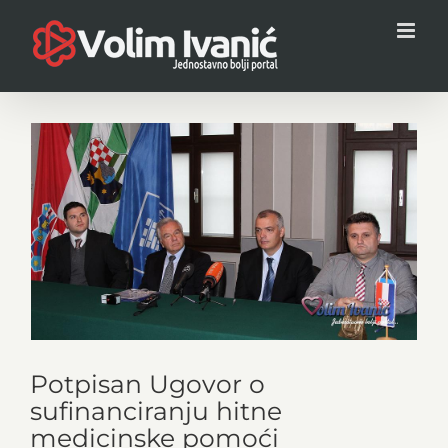
Skip
to
content
View
Larger
Image
Potpisan Ugovor o
sufinanciranju hitne
medicinske pomoći