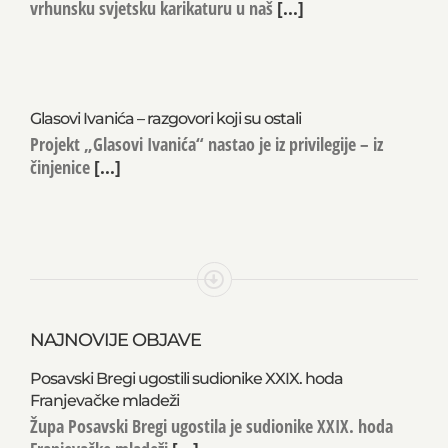
vrhunsku svjetsku karikaturu u naš
[...]
Glasovi Ivanića – razgovori koji su ostali
Projekt „Glasovi Ivanića“ nastao je iz privilegije – iz
činjenice
[...]
NAJNOVIJE OBJAVE
Posavski Bregi ugostili sudionike XXIX. hoda
Franjevačke mladeži
Župa Posavski Bregi ugostila je sudionike XXIX. hoda