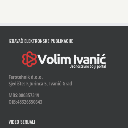
IZDAVAČ ELEKTRONSKE PUBLIKACIJE
Ferotehnik d.o.o.
Sjedište: F.Jurinca 5, Ivanić-Grad
MBS:080357319
OIB:48326550643
VIDEO SERIJALI