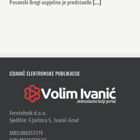
Posavski Bregi uspješno je predstavilo
[...]
IZDAVAČ ELEKTRONSKE PUBLIKACIJE
Ferotehnik d.o.o.
Sjedište: F.Jurinca 5, Ivanić-Grad
MBS:080357319