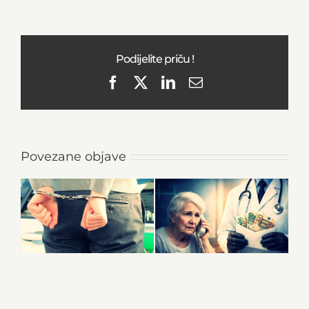
Podijelite priču !
Facebook
X
LinkedIn
Email
Povezane objave