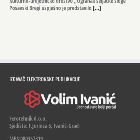
Kulturno-umjetničko društvo „Ogranak seljačke sloge”
Posavski Bregi uspješno je predstavilo
[...]
IZDAVAČ ELEKTRONSKE PUBLIKACIJE
Ferotehnik d.o.o.
Sjedište: F.Jurinca 5, Ivanić-Grad
MBS:080357319