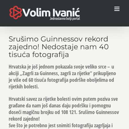
Skip
to
content
Srušimo Guinnessov rekord
zajedno! Nedostaje nam 40
tisuća fotografija
Hrvatska je još jednom pokazala svoje veliko srce – u
akciji „Zagrli za Guinness, zagrli za rijetke“ prikupljeno
je više od 60 tisuća fotografija podrške oboljelima od
rijetkih bolesti.
Hrvatski savez za rijetke bolesti ovim putem poziva sve
građane da nam još danas daju podršku i pomognu
doseći magičnu brojku od 108 121. Srušimo Guinnessov
rekord zajedno!
Sve što je potrebno jest snimiti fotografiju zagrljaja i