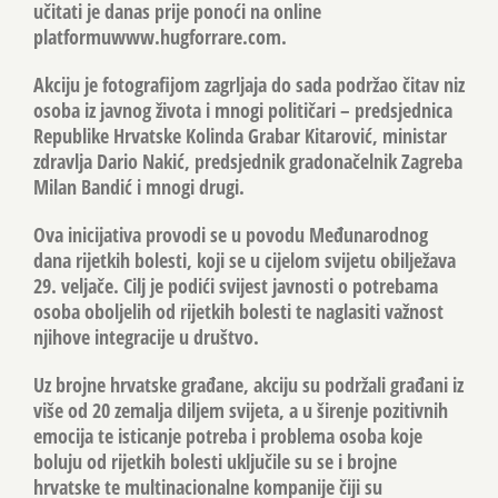
učitati je danas prije ponoći na online
platformuwww.hugforrare.com.
Akciju je fotografijom zagrljaja do sada podržao čitav niz
osoba iz javnog života i mnogi političari – predsjednica
Republike Hrvatske Kolinda Grabar Kitarović, ministar
zdravlja Dario Nakić, predsjednik gradonačelnik Zagreba
Milan Bandić i mnogi drugi.
Ova inicijativa provodi se u povodu Međunarodnog
dana rijetkih bolesti, koji se u cijelom svijetu obilježava
29. veljače. Cilj je podići svijest javnosti o potrebama
osoba oboljelih od rijetkih bolesti te naglasiti važnost
njihove integracije u društvo.
Uz brojne hrvatske građane, akciju su podržali građani iz
više od 20 zemalja diljem svijeta, a u širenje pozitivnih
emocija te isticanje potreba i problema osoba koje
boluju od rijetkih bolesti uključile su se i brojne
hrvatske te multinacionalne kompanije čiji su