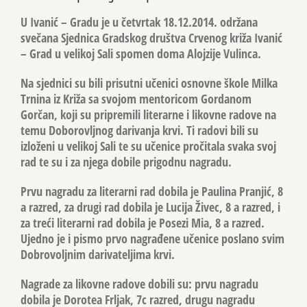
U Ivanić – Gradu je u četvrtak 18.12.2014. održana
svečana Sjednica Gradskog društva Crvenog križa Ivanić
– Grad u velikoj Sali spomen doma Alojzije Vulinca.
Na sjednici su bili prisutni učenici osnovne škole Milka
Trnina iz Križa sa svojom mentoricom Gordanom
Gorčan, koji su pripremili literarne i likovne radove na
temu Doborovljnog darivanja krvi. Ti radovi bili su
izloženi u velikoj Sali te su učenice pročitala svaka svoj
rad te su i za njega dobile prigodnu nagradu.
Prvu nagradu za literarni rad dobila je Paulina Pranjić, 8
a razred, za drugi rad dobila je Lucija Živec, 8 a razred, i
za treći literarni rad dobila je Posezi Mia, 8 a razred.
Ujedno je i pismo prvo nagrađene učenice poslano svim
Dobrovoljnim darivateljima krvi.
Nagrade za likovne radove dobili su: prvu nagradu
dobila je Dorotea Frljak, 7c razred, drugu nagradu