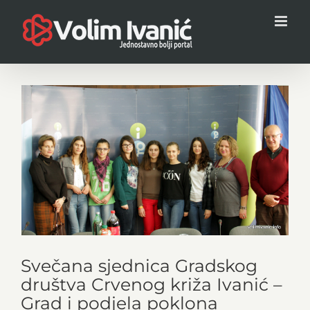
Skip
to
content
View
Larger
Image
Svečana sjednica Gradskog
društva Crvenog križa Ivanić –
Grad i podjela poklona