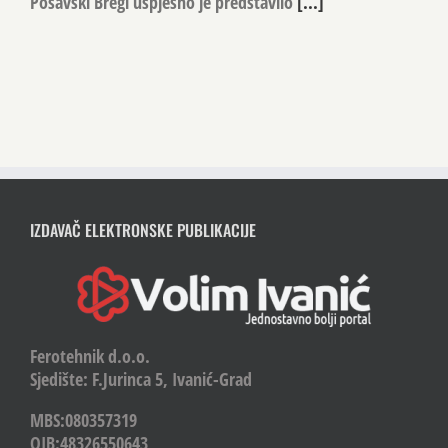
Kulturno-umjetničko društvo „Ogranak seljačke sloge”
Posavski Bregi uspješno je predstavilo
[...]
IZDAVAČ ELEKTRONSKE PUBLIKACIJE
Ferotehnik d.o.o.
Sjedište: F.Jurinca 5, Ivanić-Grad