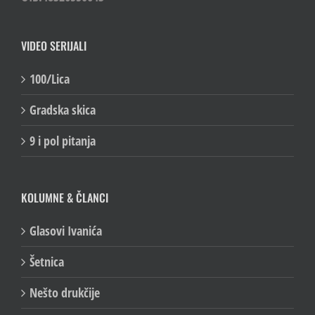
MBS:080357319
OIB:48326550643
VIDEO SERIJALI
100/Lica
Gradska skica
9 i pol pitanja
KOLUMNE & ČLANCI
Glasovi Ivanića
Šetnica