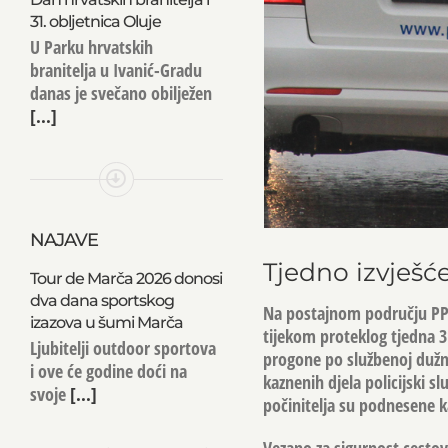
31. obljetnica Oluje
U Parku hrvatskih
branitelja u Ivanić-Gradu
danas je svečano obilježen
[...]
NAJAVE
Tjedno izvješće
Tour de Marča 2026 donosi
dva dana sportskog
Na postajnom području PP I
izazova u šumi Marča
tijekom proteklog tjedna 3
Ljubitelji outdoor sportova
progone po službenoj dužnos
i ove će godine doći na
kaznenih djela policijski slu
svoje
[...]
počinitelja su podnesene 