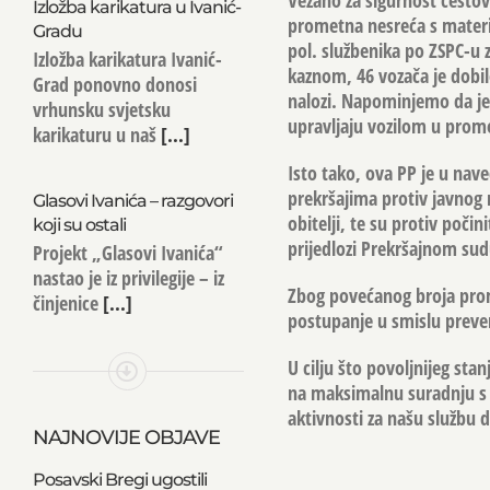
Vezano za sigurnost cest
Izložba karikatura u Ivanić-
prometna nesreća s materi
Gradu
pol. službenika po ZSPC-u 
Izložba karikatura Ivanić-
kaznom, 46 vozača je dobil
Grad ponovno donosi
nalozi. Napominjemo da je
vrhunsku svjetsku
upravljaju vozilom u prom
karikaturu u naš
[...]
Isto tako, ova PP je u nav
prekršajima protiv javnog r
Glasovi Ivanića – razgovori
obitelji, te su protiv počin
koji su ostali
prijedlozi Prekršajnom sud
Projekt „Glasovi Ivanića“
nastao je iz privilegije – iz
Zbog povećanog broja prome
činjenice
[...]
postupanje u smislu preve
U cilju što povoljnijeg st
na maksimalnu suradnju s 
aktivnosti za našu službu 
NAJNOVIJE OBJAVE
Posavski Bregi ugostili