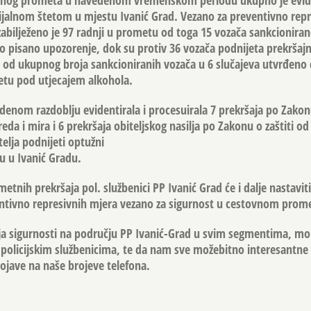
ovnog prometa u navedenom vremenskom periodu ukupno je evid
jalnom štetom u mjestu Ivanić Grad. Vezano za preventivno rep
zabilježeno je 97 radnji u prometu od toga 15 vozača sankcionir
o pisano upozorenje, dok su protiv 36 vozača podnijeta prekršajna
 od ukupnog broja sankcioniranih vozača u 6 slučajeva utvrđeno 
etu pod utjecajem alkohola.
edenom razdoblju evidentirala i procesuirala 7 prekršaja po Zakon
eda i mira i 6 prekršaja obiteljskog nasilja po Zakonu o zaštiti od 
itelja podnijeti optužni
u u Ivanić Gradu.
tnih prekršaja pol. službenici PP Ivanić Grad će i dalje nastavit
ntivno represivnih mjera vezano za sigurnost u cestovnom prom
anja sigurnosti na području PP Ivanić-Grad u svim segmentima, m
policijskim službenicima, te da nam sve možebitno interesantne 
dojave na naše brojeve telefona.