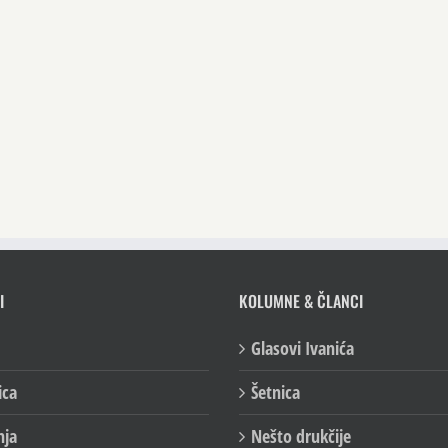
I
KOLUMNE & ČLANCI
Glasovi Ivanića
ica
Šetnica
nja
Nešto drukčije