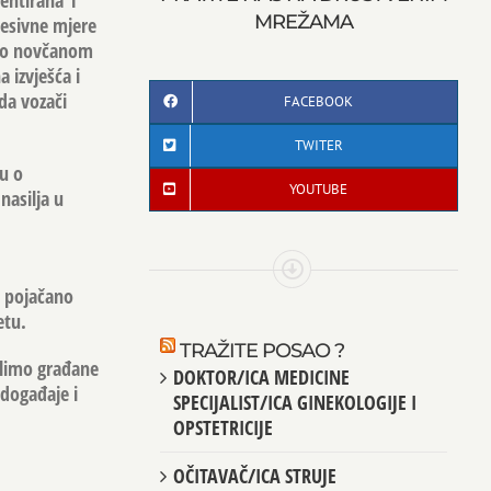
entirana 1
MREŽAMA
resivne mjere
ano novčanom
 izvješća i
da vozači
FACEBOOK
TWITER
u o
YOUTUBE
nasilja u
i pojačano
etu.
TRAŽITE POSAO ?
olimo građane
DOKTOR/ICA MEDICINE
događaje i
SPECIJALIST/ICA GINEKOLOGIJE I
OPSTETRICIJE
OČITAVAČ/ICA STRUJE