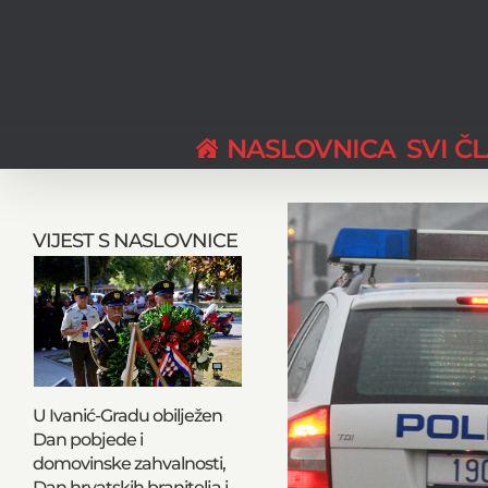
Skip
to
content
NASLOVNICA
SVI Č
View
Larger
VIJEST S NASLOVNICE
Image
U Ivanić-Gradu obilježen
Dan pobjede i
domovinske zahvalnosti,
Dan hrvatskih branitelja i