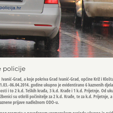
 policije
vanić-Grad, a koje pokriva Grad Ivanić-Grad, općine Križ i Klošta
1.03.-06.04.2014. godine ukupno je evidentirano 6 kaznenih djela
ti i to 2 k.d. Teških krađa, 3 k.d. Krađe i 1 k.d. Prijetnje. Od u
žbenici su otkrili počinitelje za 2 k.d. Krađe, te za k.d. Prijetnje, a
kaznene prijave nadležnom ODO-u.