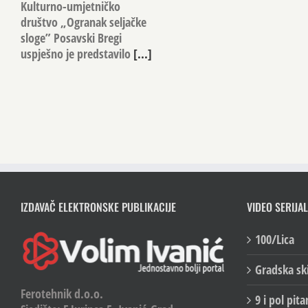
Kulturno-umjetničko
društvo „Ogranak seljačke
sloge” Posavski Bregi
uspješno je predstavilo
[...]
IZDAVAČ ELEKTRONSKE PUBLIKACIJE
VIDEO SERIJAL
100/Lica
Gradska sk
Ferotehnik d.o.o.
9 i pol pita