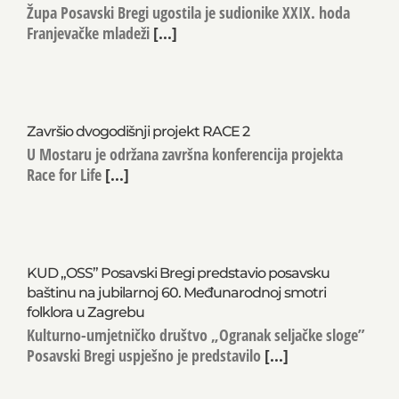
Posavski Bregi ugostili sudionike XXIX. hoda
Franjevačke mladeži
Župa Posavski Bregi ugostila je sudionike XXIX. hoda
Franjevačke mladeži
[...]
Završio dvogodišnji projekt RACE 2
U Mostaru je održana završna konferencija projekta
Race for Life
[...]
KUD „OSS” Posavski Bregi predstavio posavsku
baštinu na jubilarnoj 60. Međunarodnoj smotri
folklora u Zagrebu
Kulturno-umjetničko društvo „Ogranak seljačke sloge”
Posavski Bregi uspješno je predstavilo
[...]