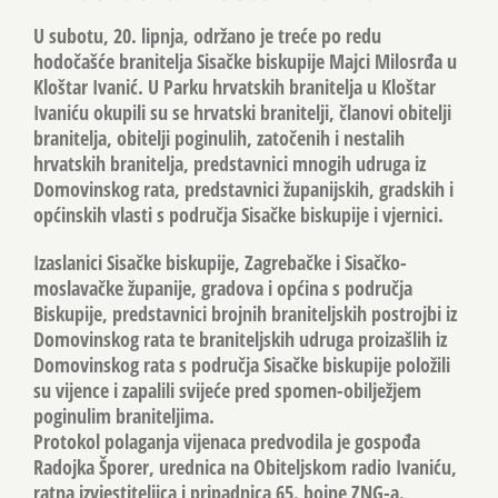
U subotu, 20. lipnja, održano je treće po redu
hodočašće branitelja Sisačke biskupije Majci Milosrđa u
Kloštar Ivanić. U Parku hrvatskih branitelja u Kloštar
Ivaniću okupili su se hrvatski branitelji, članovi obitelji
branitelja, obitelji poginulih, zatočenih i nestalih
hrvatskih branitelja, predstavnici mnogih udruga iz
Domovinskog rata, predstavnici županijskih, gradskih i
općinskih vlasti s područja Sisačke biskupije i vjernici.
Izaslanici Sisačke biskupije, Zagrebačke i Sisačko-
moslavačke županije, gradova i općina s područja
Biskupije, predstavnici brojnih braniteljskih postrojbi iz
Domovinskog rata te braniteljskih udruga proizašlih iz
Domovinskog rata s područja Sisačke biskupije položili
su vijence i zapalili svijeće pred spomen-obilježjem
poginulim braniteljima.
Protokol polaganja vijenaca predvodila je gospođa
Radojka Šporer, urednica na Obiteljskom radio Ivaniću,
ratna izvjestiteljica i pripadnica 65. bojne ZNG-a.