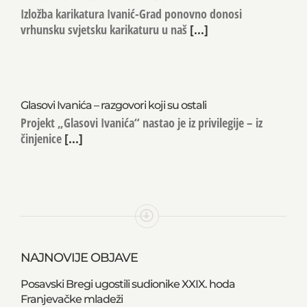
Izložba karikatura u Ivanić-Gradu
Izložba karikatura Ivanić-Grad ponovno donosi
vrhunsku svjetsku karikaturu u naš
[...]
Glasovi Ivanića – razgovori koji su ostali
Projekt „Glasovi Ivanića“ nastao je iz privilegije – iz
činjenice
[...]
NAJNOVIJE OBJAVE