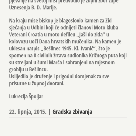
pjevanje na svetoj misi predvodio je župni zbor župe
Uznesenja B. D. Marije.
Na kraju mise biskup je blagoslovio kamen za Zid
sjećanja u Udbini koji će odnijeti članovi Moto kluba
Veterani Croatia u moto defileu „Jaši do zida“ u
kolovozu uoči Dana hrvatskih mučenika. Na kamen je
uklesan natpis „Bešlinec 1945. Kl. Ivanić“, što je
spomen na 8 civilnih žrtava sudionika Križnoga puta koji
su streljani u šumi Marča i sahranjeni na mjesnom
groblju u Bešlincu.
Uslijedilo je druženje i prigodni domjenak za sve
prisutne u župnoj dvorani.
Lukrecija Špoljar
22. lipnja, 2015.
|
Gradska zbivanja