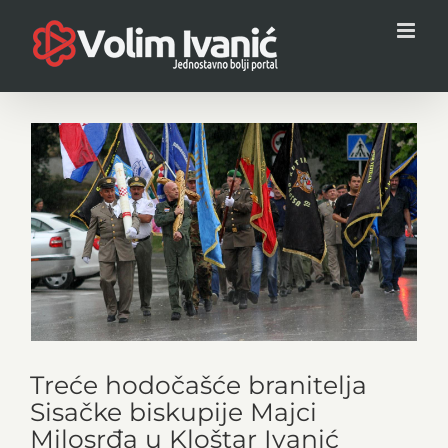
Skip
to
content
View
Larger
Image
Treće hodočašće branitelja
Sisačke biskupije Majci
Milosrđa u Kloštar Ivanić