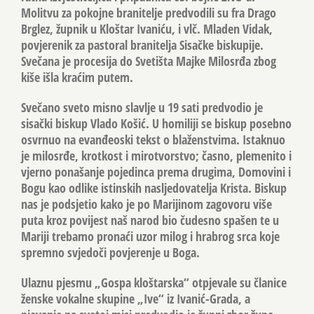
Molitvu za pokojne branitelje predvodili su fra Drago
Brglez, župnik u Kloštar Ivaniću, i vlč. Mladen Vidak,
povjerenik za pastoral branitelja Sisačke biskupije.
Svečana je procesija do Svetišta Majke Milosrđa zbog
kiše išla kraćim putem.
Svečano sveto misno slavlje u 19 sati predvodio je
sisački biskup Vlado Košić. U homiliji se biskup posebno
osvrnuo na evanđeoski tekst o blaženstvima. Istaknuo
je milosrđe, krotkost i mirotvorstvo; časno, plemenito i
vjerno ponašanje pojedinca prema drugima, Domovini i
Bogu kao odlike istinskih nasljedovatelja Krista. Biskup
nas je podsjetio kako je po Marijinom zagovoru više
puta kroz povijest naš narod bio čudesno spašen te u
Mariji trebamo pronaći uzor milog i hrabrog srca koje
spremno svjedoči povjerenje u Boga.
Ulaznu pjesmu „Gospa kloštarska“ otpjevale su članice
ženske vokalne skupine „Ive“ iz Ivanić-Grada, a