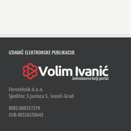
IZDAVAČ ELEKTRONSKE PUBLIKACIJE
Ferotehnik d.o.o.
Sjedište: F.Jurinca 5, Ivanić-Grad
MBS:080357319
OIB:48326550643