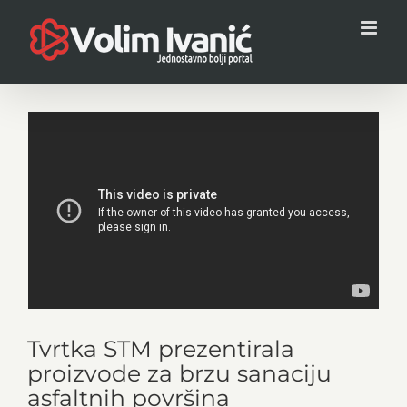
Skip
to
content
Tvrtka STM prezentirala
proizvode za brzu sanaciju
asfaltnih površina