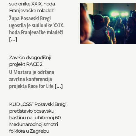
sudionike XXIX. hoda
Franjevačke mladeži
Župa Posavski Bregi
ugostila je sudionike XXIX.
hoda Franjevačke mladeži
[...]
Završio dvogodišnji
projekt RACE 2
U Mostaru je održana
završna konferencija
projekta Race for Life
[...]
KUD „OSS” Posavski Bregi
predstavio posavsku
baštinu na jubilarnoj 60.
Međunarodnoj smotri
folklora u Zagrebu