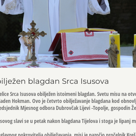
bilježen blagdan Srca Isusova
pelice Srca Isusova obilježen istoimeni blagdan. Svetu misu na o
laden Hokman. Ovo je četvrto obilježavanje blagdana kod obnovl
edsjednik Mjesnog odbora Dubrovčak Lijevi -Topolje, gospodin Že
sovog slavi se u petak nakon blagdana Tijelova i stoga je lipanj m
glavnog pokrovitelja obilježavanja, misi je nazočio pročelnik Kreš