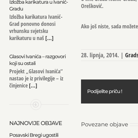
Izložba karikatura u Ivanić-
Orešković.
Gradu
Izložba karikatura Ivanić-
Grad ponovno donosi
Ako još niste, sada možete 
vrhunsku svjetsku
karikaturu u naš
[...]
28. lipnja, 2014.
|
Grads
Glasovi Ivanića – razgovori
koji su ostali
Projekt „Glasovi Ivanića“
nastao je iz privilegije – iz
činjenice
[...]
Podijelite priču !
NAJNOVIJE OBJAVE
Povezane objave
Posavski Bregi ugostili