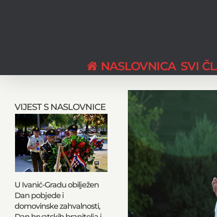
Skip
to
content
NASLOVNICA
SVI Č
View
Larger
VIJEST S NASLOVNICE
Image
U Ivanić-Gradu obilježen
Dan pobjede i
domovinske zahvalnosti,
Dan hrvatskih branitelja i