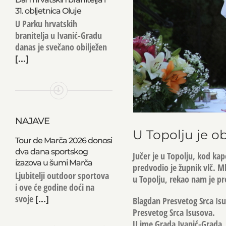
31. obljetnica Oluje
U Parku hrvatskih
branitelja u Ivanić-Gradu
danas je svečano obilježen
[...]
NAJAVE
U Topolju je o
Tour de Marča 2026 donosi
dva dana sportskog
Jučer je u Topolju, kod ka
izazova u šumi Marča
predvodio je župnik vlč. M
Ljubitelji outdoor sportova
u Topolju, rekao nam je pr
i ove će godine doći na
svoje
[...]
Blagdan Presvetog Srca Isu
Presvetog Srca Isusova.
U ime Grada Ivanić-Grada, 