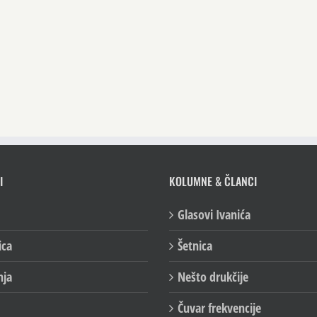
I
KOLUMNE & ČLANCI
Glasovi Ivanića
ica
Šetnica
nja
Nešto drukčije
Čuvar frekvencije