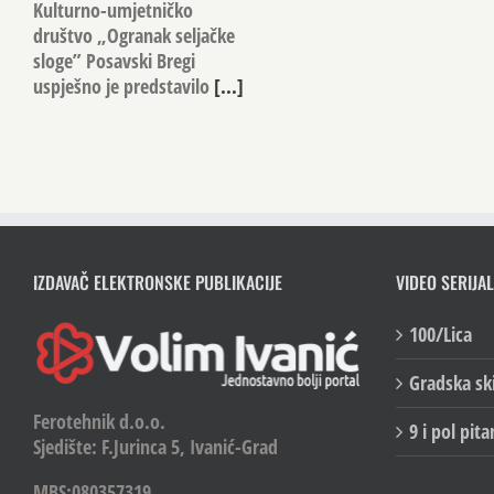
Kulturno-umjetničko
društvo „Ogranak seljačke
sloge” Posavski Bregi
uspješno je predstavilo
[...]
IZDAVAČ ELEKTRONSKE PUBLIKACIJE
VIDEO SERIJAL
100/Lica
Gradska sk
Ferotehnik d.o.o.
9 i pol pita
Sjedište: F.Jurinca 5, Ivanić-Grad
MBS:080357319