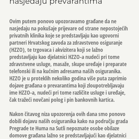
nasjedaju prevarantima
Ovim putem ponovo upozoravamo građane da ne
nasjedaju na pokušaje prijevare od strane nepostojećih
privatnih klinika koje se predstavljaju kao ugovorni
partneri Hrvatskog zavoda za zdravstveno osiguranje
(HZZO), te trgovaca i akvizitera koji se lažno
predstavljaju kao djelatnici HZZO-a nudeći pri tome
zdravstvene usluge, masaže, skupe uređaje i preparate
telefonski ili na kućnim adresama naših osiguranika.
HZZO je u proteklih nekoliko godina više puta zaprimio
dojave građana o prevarantima koji zloupotrebljavaju
ime HZZO-a, nudeći pri tome različite usluge i uređaje,
čak tražeći novčani polog i pin bankovnih kartica.
Nakon čitavog niza upozorenja ovih dana smo ponovo
dobili dojavu naših osiguranika kako na području grada
Pregrade te Huma na Sutli nepoznate osobe obilaze
domove građana lažno se predstavljajući kao djelatnici