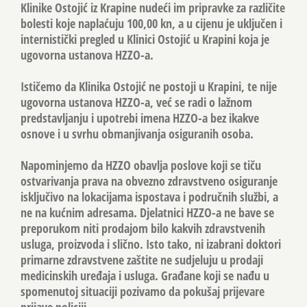
Klinike Ostojić iz Krapine nudeći im pripravke za različite
bolesti koje naplaćuju 100,00 kn, a u cijenu je uključen i
internistički pregled u Klinici Ostojić u Krapini koja je
ugovorna ustanova HZZO-a.
Ističemo da Klinika Ostojić ne postoji u Krapini, te nije
ugovorna ustanova HZZO-a, već se radi o lažnom
predstavljanju i upotrebi imena HZZO-a bez ikakve
osnove i u svrhu obmanjivanja osiguranih osoba.
Napominjemo da HZZO obavlja poslove koji se tiču
ostvarivanja prava na obvezno zdravstveno osiguranje
isključivo na lokacijama ispostava i područnih službi, a
ne na kućnim adresama. Djelatnici HZZO-a ne bave se
preporukom niti prodajom bilo kakvih zdravstvenih
usluga, proizvoda i slično. Isto tako, ni izabrani doktori
primarne zdravstvene zaštite ne sudjeluju u prodaji
medicinskih uređaja i usluga. Građane koji se nađu u
spomenutoj situaciji pozivamo da pokušaj prijevare
prijave policiji.