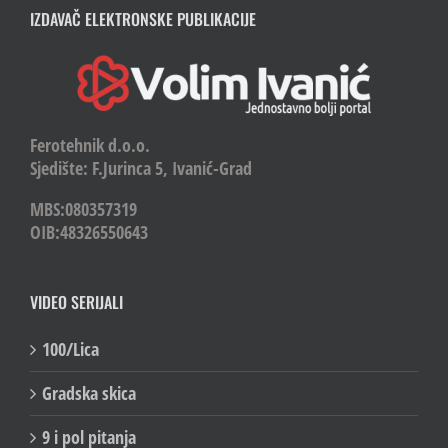
IZDAVAČ ELEKTRONSKE PUBLIKACIJE
Ferotehnik d.o.o.
Sjedište: F.Jurinca 5, Ivanić-Grad
MBS:080357319
OIB:48326550643
VIDEO SERIJALI
100/Lica
Gradska skica
9 i pol pitanja