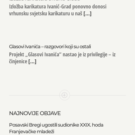
Izložba karikatura Ivanić-Grad ponovno donosi
vrhunsku svjetsku karikaturu u naš
[...]
Glasovi Ivanića – razgovori koji su ostali
Projekt „Glasovi Ivanića“ nastao je iz privilegije – iz
činjenice
[...]
NAJNOVIJE OBJAVE
Posavski Bregi ugostili sudionike XXIX. hoda
Franjevačke mladeži