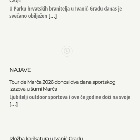
U Parku hrvatskih branitelja u Ivanić-Gradu danas je
svečano obilježen
[...]
NAJAVE
Tour de Marča 2026 donosi dva dana sportskog
izazova u šumi Marča
Ljubitelji outdoor sportova i ove će godine doći na svoje
[...]
Izložba karikatura u Ivanić-Gradu