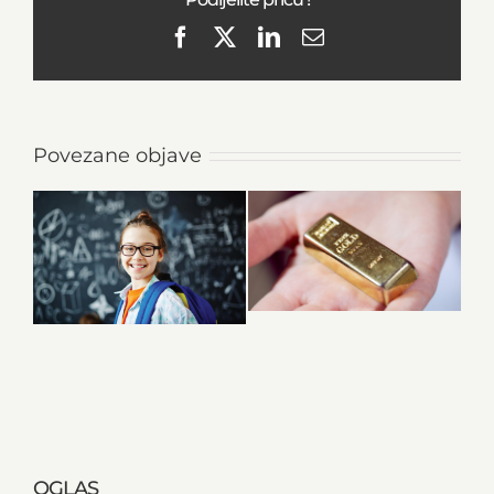
Facebook
X
LinkedIn
Email
Povezane objave
OGLAS