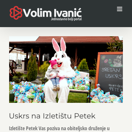
Skip
to
content
View
Larger
Image
Uskrs na Izletištu Petek
Izletište Petek Vas poziva na obiteljsko druženje u