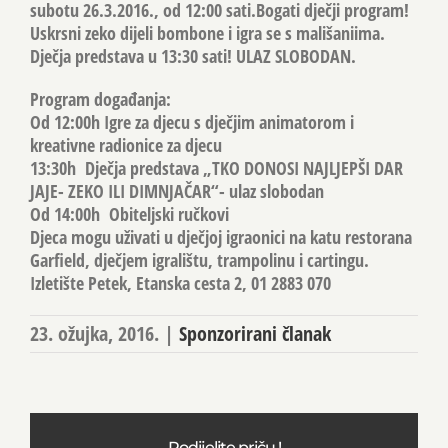
subotu 26.3.2016., od 12:00 sati.Bogati dječji program!
Uskrsni zeko dijeli bombone i igra se s mališaniima.
Dječja predstava u 13:30 sati! ULAZ SLOBODAN.
Program događanja:
Od 12:00h Igre za djecu s dječjim animatorom i
kreativne radionice za djecu
13:30h Dječja predstava „TKO DONOSI NAJLJEPŠI DAR
JAJE- ZEKO ILI DIMNJAČAR“- ulaz slobodan
Od 14:00h Obiteljski ručkovi
Djeca mogu uživati u dječjoj igraonici na katu restorana
Garfield, dječjem igralištu, trampolinu i cartingu.
Izletište Petek, Etanska cesta 2, 01 2883 070
23. ožujka, 2016.
|
Sponzorirani članak
Podijelite priču !