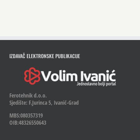
IZDAVAČ ELEKTRONSKE PUBLIKACIJE
Ferotehnik d.o.o.
Sjedište: F.Jurinca 5, Ivanić-Grad
MBS:080357319
OIB:48326550643