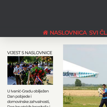
Skip
to
content
NASLOVNICA
SVI Č
View
Larger
VIJEST S NASLOVNICE
Image
U Ivanić-Gradu obilježen
Dan pobjede i
domovinske zahvalnosti,
Dan hrvatskih branitelja i