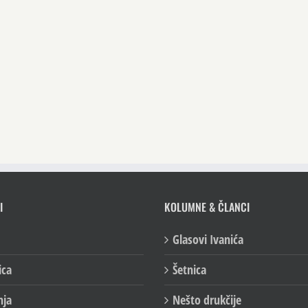
I
KOLUMNE & ČLANCI
Glasovi Ivanića
ica
Šetnica
nja
Nešto drukčije