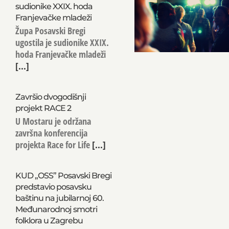
sudionike XXIX. hoda
Franjevačke mladeži
Župa Posavski Bregi
ugostila je sudionike XXIX.
hoda Franjevačke mladeži
[...]
Završio dvogodišnji
projekt RACE 2
U Mostaru je održana
završna konferencija
projekta Race for Life
[...]
KUD „OSS” Posavski Bregi
predstavio posavsku
baštinu na jubilarnoj 60.
Međunarodnoj smotri
folklora u Zagrebu