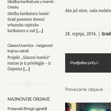
Izložba karikatura u Ivanić-
Gradu
Ako još niste, sada možete 
Izložba karikatura Ivanić-
Grad ponovno donosi
vrhunsku svjetsku
karikaturu u naš
[...]
28. srpnja, 2014.
|
Grad
Glasovi Ivanića – razgovori
koji su ostali
Projekt „Glasovi Ivanića“
nastao je iz privilegije – iz
Podijelite priču !
činjenice
[...]
Povezane objave
NAJNOVIJE OBJAVE
Posavski Bregi ugostili