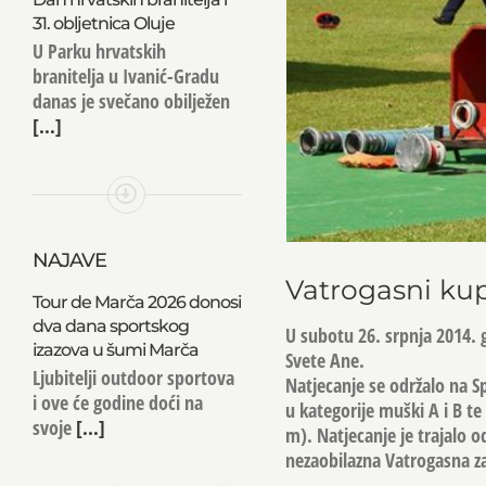
31. obljetnica Oluje
U Parku hrvatskih
branitelja u Ivanić-Gradu
danas je svečano obilježen
[...]
NAJAVE
Vatrogasni kup
Tour de Marča 2026 donosi
dva dana sportskog
U subotu 26. srpnja 2014. 
izazova u šumi Marča
Svete Ane.
Ljubitelji outdoor sportova
Natjecanje se održalo na S
i ove će godine doći na
u kategorije muški A i B te 
svoje
[...]
m). Natjecanje je trajalo o
nezaobilazna Vatrogasna z