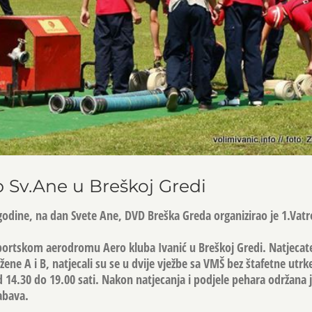
 Sv.Ane u Breškoj Gredi
godine, na dan Svete Ane, DVD Breška Greda organizirao je 1.Vat
portskom aerodromu Aero kluba Ivanić u Breškoj Gredi. Natjecatel
žene A i B, natjecali su se u dvije vježbe sa VMŠ bez štafetne utrke
d 14.30 do 19.00 sati. Nakon natjecanja i podjele pehara održana 
abava.