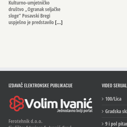
Kulturno-umjetničko
društvo „Ogranak seljačke
sloge” Posavski Bregi
uspješno je predstavilo
[...]
IZDAVAČ ELEKTRONSKE PUBLIKACIJE
VIDEO SERIJAL
100/Lica
Gradska sk
Ferotehnik d.o.o.
9 i pol pita